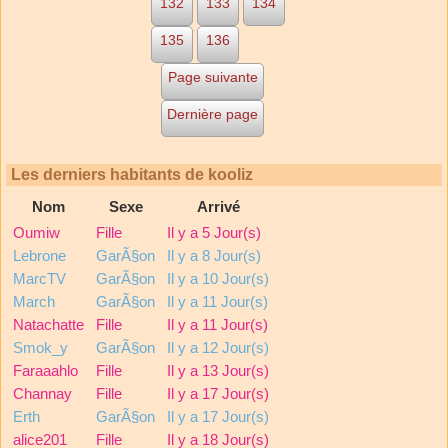
132
133
134
135
136
Page suivante
Dernière page
Les derniers habitants de kooliz
Nom
Sexe
Arrivé
Oumiw
Fille
Il y a 5 Jour(s)
Lebrone
GarÃ§on
Il y a 8 Jour(s)
MarcTV
GarÃ§on
Il y a 10 Jour(s)
March
GarÃ§on
Il y a 11 Jour(s)
Natachatte
Fille
Il y a 11 Jour(s)
Smok_y
GarÃ§on
Il y a 12 Jour(s)
Faraaahlo
Fille
Il y a 13 Jour(s)
Channay
Fille
Il y a 17 Jour(s)
Erth
GarÃ§on
Il y a 17 Jour(s)
alice201
Fille
Il y a 18 Jour(s)