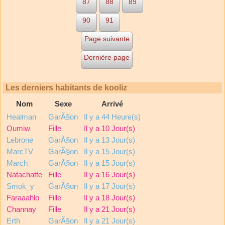
87
88
89
90
91
Page suivante
Dernière page
Les derniers habitants de kooliz
Nom
Sexe
Arrivé
Healman
GarÃ§on
Il y a 44 Heure(s)
Oumiw
Fille
Il y a 10 Jour(s)
Lebrone
GarÃ§on
Il y a 13 Jour(s)
MarcTV
GarÃ§on
Il y a 15 Jour(s)
March
GarÃ§on
Il y a 15 Jour(s)
Natachatte
Fille
Il y a 16 Jour(s)
Smok_y
GarÃ§on
Il y a 17 Jour(s)
Faraaahlo
Fille
Il y a 18 Jour(s)
Channay
Fille
Il y a 21 Jour(s)
Erth
GarÃ§on
Il y a 21 Jour(s)