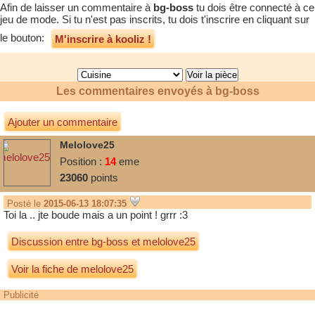
Afin de laisser un commentaire à
bg-boss
tu dois être connecté à ce
jeu de mode. Si tu n'est pas inscrits, tu dois t'inscrire en cliquant sur
le bouton:
M'inscrire à kooliz !
Les commentaires envoyés à
bg-boss
Ajouter un commentaire
Melolove25
Position :
14
eme
23060
points
Posté le
2015-06-13 18:07:35
Toi la .. jte boude mais a un point ! grrr :3
Discussion entre
bg-boss
et
melolove25
Voir la fiche de melolove25
Publicité