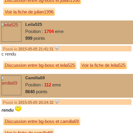
Discussion entre
bg-boss
et
julian1996
Voir la fiche de julian1996
Leila525
Position :
1704
eme
999
points
Posté le
2015-05-05 21:41:31
c rendu
Discussion entre
bg-boss
et
leila525
Voir la fiche de leila525
Camilla69
Position :
112
eme
8640
points
Posté le
2015-05-05 20:24:32
rendu
Discussion entre
bg-boss
et
camilla69
Voir la fiche de camilla69