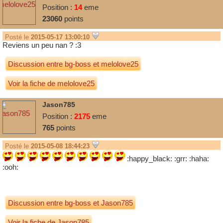
Position :
14
eme
23060
points
Posté le
2015-05-17 13:00:10
Reviens un peu nan ? :3
Discussion entre
bg-boss
et
melolove25
Voir la fiche de melolove25
Jason785
Position :
2175
eme
765
points
Posté le
2015-05-08 18:44:23
:happy_black: :grr: :haha:
:ooh:
Discussion entre
bg-boss
et
Jason785
Voir la fiche de Jason785