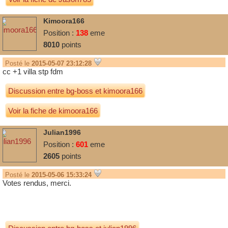
Kimoora166
Position :
138
eme
8010
points
Posté le
2015-05-07 23:12:28
cc +1 villa stp fdm
Discussion entre
bg-boss
et
kimoora166
Voir la fiche de kimoora166
Julian1996
Position :
601
eme
2605
points
Posté le
2015-05-06 15:33:24
Votes rendus, merci.