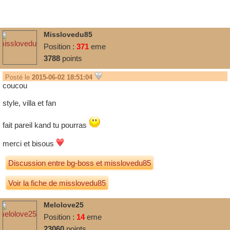
Misslovedu85
Position :
371
eme
3788
points
Posté le
2015-06-02 18:51:04
coucou
style, villa et fan
fait pareil kand tu pourras
merci et bisous
Discussion entre
bg-boss
et
misslovedu85
Voir la fiche de misslovedu85
Melolove25
Position :
14
eme
23060
points