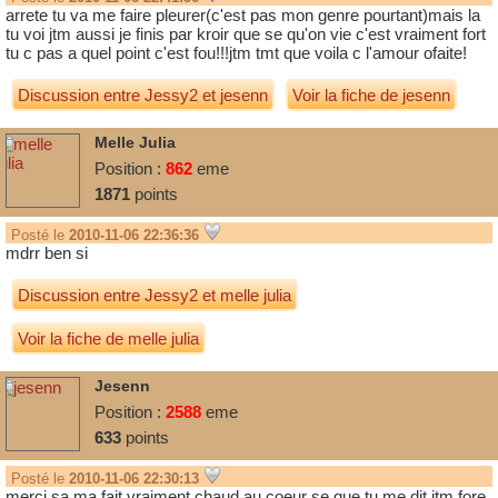
arrete tu va me faire pleurer(c'est pas mon genre pourtant)mais la
tu voi jtm aussi je finis par kroir que se qu'on vie c'est vraiment fort
tu c pas a quel point c'est fou!!!jtm tmt que voila c l'amour ofaite!
Discussion entre
Jessy2
et
jesenn
Voir la fiche de jesenn
Melle Julia
Position :
862
eme
1871
points
Posté le
2010-11-06 22:36:36
mdrr ben si
Discussion entre
Jessy2
et
melle julia
Voir la fiche de melle julia
Jesenn
Position :
2588
eme
633
points
Posté le
2010-11-06 22:30:13
merci sa ma fait vraiment chaud au coeur se que tu me dit jtm fore