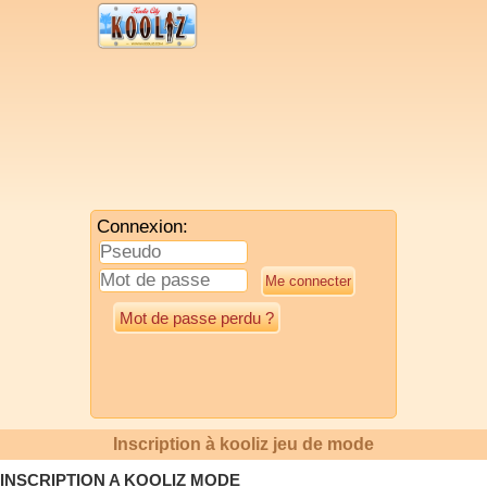
Connexion:
Mot de passe perdu ?
Inscription à kooliz jeu de mode
INSCRIPTION A KOOLIZ MODE