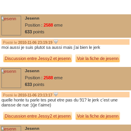
Jesenn
Position :
2588
eme
633
points
Posté le
2010-11-06 23:19:19
moi aussi je suis plutot sa aussi mais j'ai bien le jerk
Discussion entre
Jessy2
et
jesenn
Voir la fiche de jesenn
Jesenn
Position :
2588
eme
633
points
Posté le
2010-11-06 23:13:17
quelle honte tu parle tes peut etre pas du 91? le jerk c'est une
dansse de rue :)(je t'aime)
Discussion entre
Jessy2
et
jesenn
Voir la fiche de jesenn
Jesenn