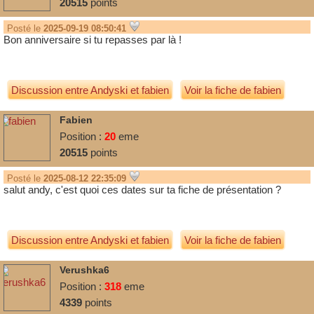
20515
points
Posté le
2025-09-19 08:50:41
Bon anniversaire si tu repasses par là !
Discussion entre
Andyski
et
fabien
Voir la fiche de fabien
Fabien
Position :
20
eme
20515
points
Posté le
2025-08-12 22:35:09
salut andy, c'est quoi ces dates sur ta fiche de présentation ?
Discussion entre
Andyski
et
fabien
Voir la fiche de fabien
Verushka6
Position :
318
eme
4339
points