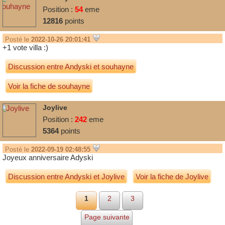
Position :
54
eme
12816
points
Posté le
2022-10-26 20:01:41
+1 vote villa :)
Discussion entre
Andyski
et
souhayne
Voir la fiche de souhayne
Joylive
Position :
242
eme
5364
points
Posté le
2022-09-19 02:48:55
Joyeux anniversaire Adyski
Discussion entre
Andyski
et
Joylive
Voir la fiche de Joylive
1
2
3
Page suivante