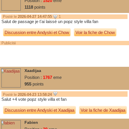
Position :
1520
eme
1118
points
Posté le
2026-04-27 14:47:55
1
Salut de passage je t'ai laissé un popz style villa fan
Discussion entre
Andyski
et
Chow
Voir la fiche de Chow
Publicité
Xaadijaa
Position :
1767
eme
955
points
Posté le
2026-04-23 13:58:24
Salut +4 vote popz style villa et fan
Discussion entre
Andyski
et
Xaadijaa
Voir la fiche de Xaadijaa
Fabien