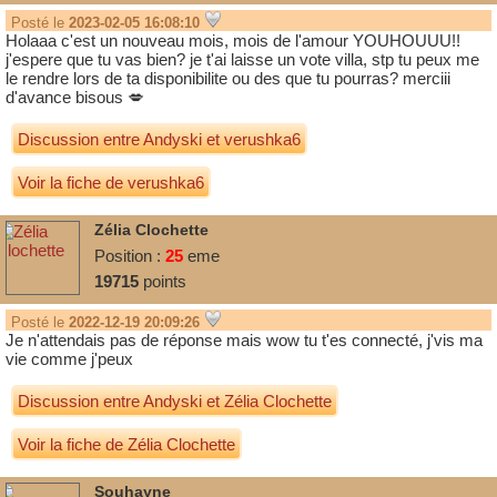
Posté le
2023-02-05 16:08:10
Holaaa c'est un nouveau mois, mois de l'amour YOUHOUUU!!
j'espere que tu vas bien? je t'ai laisse un vote villa, stp tu peux me
le rendre lors de ta disponibilite ou des que tu pourras? merciii
d'avance bisous 💋
Discussion entre
Andyski
et
verushka6
Voir la fiche de verushka6
Zélia Clochette
Position :
25
eme
19715
points
Posté le
2022-12-19 20:09:26
Je n'attendais pas de réponse mais wow tu t'es connecté, j'vis ma
vie comme j'peux
Discussion entre
Andyski
et
Zélia Clochette
Voir la fiche de Zélia Clochette
Souhayne