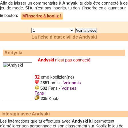
Afin de laisser un commentaire à
Andyski
tu dois être connecté à ce
jeu de mode. Si tu n'est pas inscrits, tu dois t'inscrire en cliquant sur
le bouton:
M'inscrire à kooliz !
La fiche d'état civil de
Andyski
Andyski
Andyski
n'est pas connecté
32
eme koolizien(ne)
2851
amis -
Voir amis
582
Fans -
Voir ses
Fans
235
Koolz
Intéragir avec
Andyski
Les intéractions que tu effectues avec
Andyski
lui permettent
d'améliorer son personnage et son classement sur Kooliz le jeu de