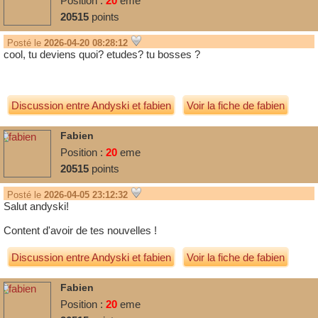
Position :
20
eme
20515
points
Posté le
2026-04-20 08:28:12
cool, tu deviens quoi? etudes? tu bosses ?
Discussion entre
Andyski
et
fabien
Voir la fiche de fabien
Fabien
Position :
20
eme
20515
points
Posté le
2026-04-05 23:12:32
Salut andyski!
Content d'avoir de tes nouvelles !
Discussion entre
Andyski
et
fabien
Voir la fiche de fabien
Fabien
Position :
20
eme