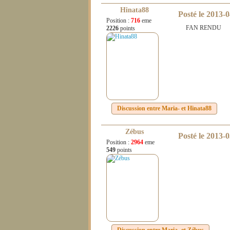
Hinata88
Posté le
2013-0
Position :
716
eme
FAN RENDU
2226
points
Discussion entre
Maria-
et
Hinata88
Zébus
Posté le
2013-0
Position :
2964
eme
549
points