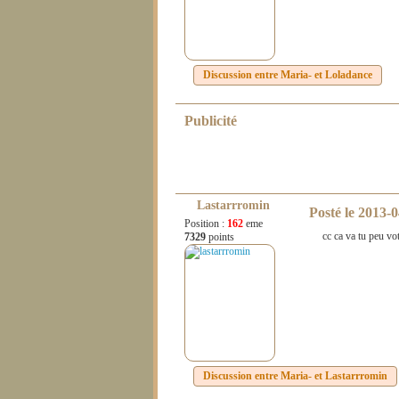
Discussion entre
Maria-
et
Loladance
Publicité
Lastarrromin
Posté le
2013-0
Position :
162
eme
cc ca va tu peu vo
7329
points
Discussion entre
Maria-
et
Lastarrromin