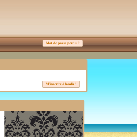
Mot de passe perdu ?
M'inscrire à kooliz !