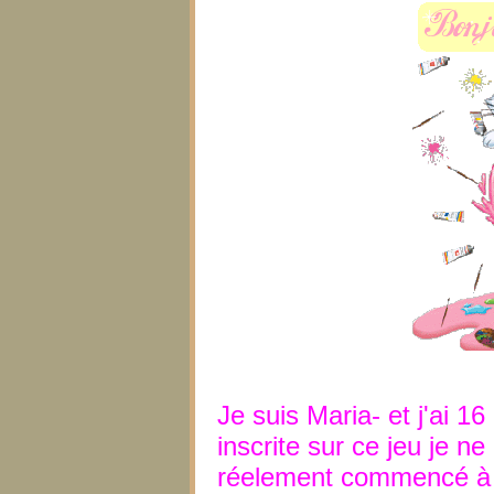
Je suis Maria- et j'ai 1
inscrite sur ce jeu je n
réelement commencé à 