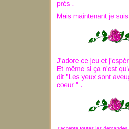
près .
Mais maintenant je suis 
J'adore ce jeu et j'esp
Et même si ça n'est qu'
dit "Les yeux sont aveug
coeur " .
J'accepte toutes les demandes d