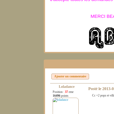
MERCI BE
Ajouter un commentaire
Loladance
Posté le
2013-0
Position :
37
eme
Cc +2 popz et vill
16496
points