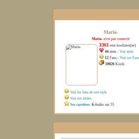
Maria-
Maria-
n'est pas connecté
3361
eme koolizien(ne)
44
amis -
Voir amis
12
Fans -
Voir ses Fan
10026
Koolz
Voir les fans de son style
Voir ses idoles
Ses carrières
:
6
étoiles sur 55