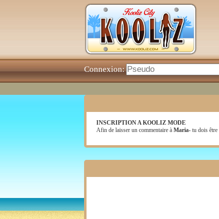
Connexion:
INSCRIPTION A KOOLIZ MODE
Afin de laisser un commentaire à
Maria-
tu dois être 
Chambre