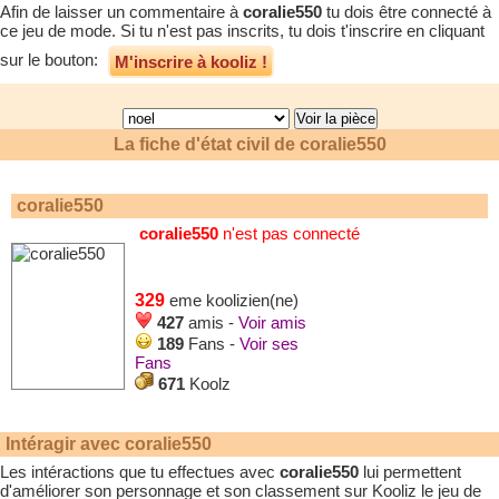
Afin de laisser un commentaire à
coralie550
tu dois être connecté à
ce jeu de mode. Si tu n'est pas inscrits, tu dois t'inscrire en cliquant
sur le bouton:
M'inscrire à kooliz !
La fiche d'état civil de
coralie550
coralie550
coralie550
n'est pas connecté
329
eme koolizien(ne)
427
amis -
Voir amis
189
Fans -
Voir ses
Fans
671
Koolz
Intéragir avec
coralie550
Les intéractions que tu effectues avec
coralie550
lui permettent
d'améliorer son personnage et son classement sur Kooliz le jeu de