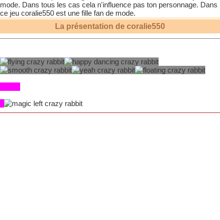
mode. Dans tous les cas cela n'influence pas ton personnage. Dans
ce jeu
coralie550
est une fille fan de mode.
La présentation de
coralie550
Hello!!
a
mais c'est pas ma faute, je suis malaaaade! Complètement
malaaDE!
(Je vous ais prévenus...) BLEH