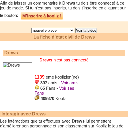
Afin de laisser un commentaire à
Drews
tu dois être connecté à ce
jeu de mode. Si tu n'est pas inscrits, tu dois t'inscrire en cliquant sur
le bouton:
M'inscrire à kooliz !
La fiche d'état civil de
Drews
Drews
Drews
n'est pas connecté
1139
eme koolizien(ne)
307
amis -
Voir amis
65
Fans -
Voir ses
Fans
409870
Koolz
Intéragir avec
Drews
Les intéractions que tu effectues avec
Drews
lui permettent
d'améliorer son personnage et son classement sur Kooliz le jeu de