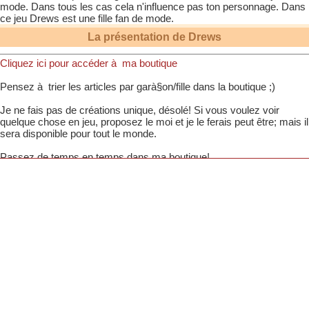
mode. Dans tous les cas cela n'influence pas ton personnage. Dans
ce jeu
Drews
est une fille fan de mode.
La présentation de
Drews
Cliquez ici pour accéder à ma boutique
Pensez à trier les articles par garà§on/fille dans la boutique ;)
Je ne fais pas de créations unique, désolé! Si vous voulez voir
quelque chose en jeu, proposez le moi et je le ferais peut être; mais il
sera disponible pour tout le monde.
Passez de temps en temps dans ma boutique!
Je ne rends pas les votes, désolé! Ce n'est donc pas la peine de me
le demander par MP, si je tombe sur le profil de votre Kooliz et que je
l'aime bien; je voterai (et je commente pas quand je vote :p)
Aussi, derrière l'écran je suis un homme è.é Le personnage
féminin est pour porter les vêtements de ma boutique o/
Â