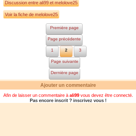
Discussion entre
ali99
et
melolove25
Voir la fiche de melolove25
Première page
Page précédente
1
2
3
Page suivante
Dernière page
Ajouter un commentaire
Afin de laisser un commentaire à
ali99
vous devez être connecté.
Pas encore inscrit ? inscrivez vous !