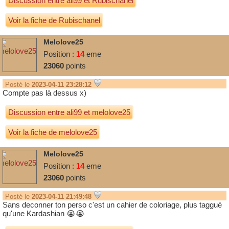
Discussion entre
ali99
et
Rubischanel
Voir la fiche de Rubischanel
Melolove25
Position :
14
eme
23060
points
Posté le
2023-04-11 23:28:12
Compte pas là dessus x)
Discussion entre
ali99
et
melolove25
Voir la fiche de melolove25
Melolove25
Position :
14
eme
23060
points
Posté le
2023-04-11 21:49:48
Sans deconner ton perso c'est un cahier de coloriage, plus taggué
qu'une Kardashian 😭😭