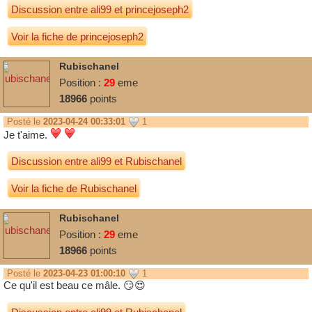
Discussion entre
ali99
et
princejoseph2
Voir la fiche de princejoseph2
Rubischanel
Position :
29
eme
18966
points
Posté le
2023-04-24 00:33:01
1
Je t'aime.
Discussion entre
ali99
et
Rubischanel
Voir la fiche de Rubischanel
Rubischanel
Position :
29
eme
18966
points
Posté le
2023-04-23 01:00:10
1
Ce qu'il est beau ce mâle. 😏😍