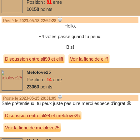
Position :
81
eme
10158
points
Posté le
2023-05-18 22:52:28
Hello,
+4 votes passe quand tu peux.
Bis!
Discussion entre
ali99
et
eliff
Voir la fiche de eliff
Melolove25
Position :
14
eme
23060
points
Posté le
2023-05-15 20:31:09
Sale prétentieux, tu peux juste pas dire merci espece d'ingrat 😩
Discussion entre
ali99
et
melolove25
Voir la fiche de melolove25