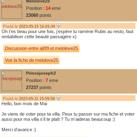
Melolove25
Position :
14
eme
23060
points
Posté le
2023-05-15 16:01:44
Oh t'es beau pour une fois, j'espère tu ramène Rubis au resto, faut
rentabiliser cette beauté passagère x)
Discussion entre
ali99
et
melolove25
Voir la fiche de melolove25
Princejoseph2
Position :
7
eme
27237
points
Posté le
2023-05-11 15:59:58
Hello, bon mois de Mai
Je viens de voter pour ta villa. Peux tu passer sur ma fiche et voter
aussi pour ma villa s'il te plaît ? Tu m'aideras beaucoup :)
Merci d'avance :)