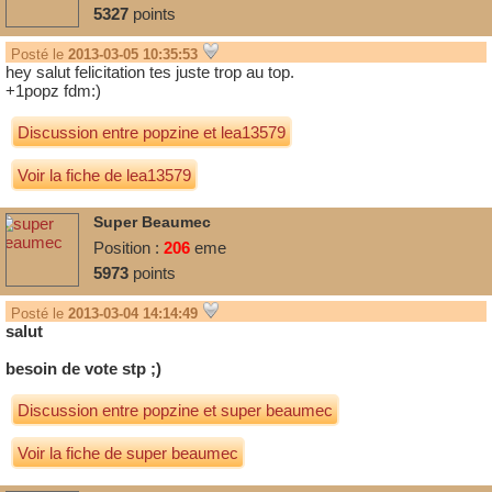
5327
points
Posté le
2013-03-05 10:35:53
hey salut felicitation tes juste trop au top.
+1popz fdm:)
Discussion entre
popzine
et
lea13579
Voir la fiche de lea13579
Super Beaumec
Position :
206
eme
5973
points
Posté le
2013-03-04 14:14:49
salut
besoin de vote stp ;)
Discussion entre
popzine
et
super beaumec
Voir la fiche de super beaumec