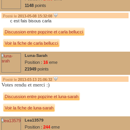
1148
points
Posté le
2013-05-08 15:32:08
c est fais bisous carla
Discussion entre
popzine
et
carla bellucci
Voir la fiche de carla bellucci
Luna-Sarah
Position :
16
eme
21949
points
Posté le
2013-03-13 21:06:32
Votes rendu et merci :)
Discussion entre
popzine
et
luna-sarah
Voir la fiche de luna-sarah
Lea13579
Position :
244
eme