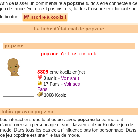
Afin de laisser un commentaire à
popzine
tu dois être connecté à ce
jeu de mode. Si tu n'est pas inscrits, tu dois t'inscrire en cliquant sur
le bouton:
M'inscrire à kooliz !
La fiche d'état civil de
popzine
popzine
popzine
n'est pas connecté
8809
eme koolizien(ne)
3
amis -
Voir amis
17
Fans -
Voir ses
Fans
1068
Koolz
Intéragir avec
popzine
Les intéractions que tu effectues avec
popzine
lui permettent
d'améliorer son personnage et son classement sur Kooliz le jeu de
mode. Dans tous les cas cela n'influence pas ton personnage. Dans
ce jeu
popzine
est une fille fan de mode.