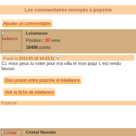
Les commentaires envoyés à
popzine
Ajouter un commentaire
Loladance
Position :
37
eme
16496
points
que j'y arriverais merci bisous
Posté le
2013-05-18 14:43:11
Cc miss peux tu voter pour ma villa et mon popz c est rendu
bisous
Discussion entre
popzine
et
loladance
Voir la fiche de loladance
Publicité
Cristal Naomie