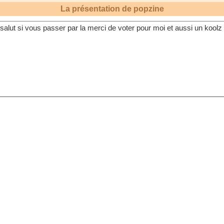
La présentation de
popzine
salut si vous passer par la merci de voter pour moi et aussi un koolz
pour ma carriere car
c'est g
race a vous