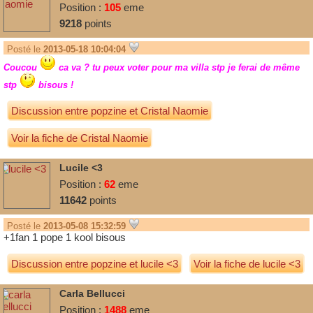
Position :
105
eme
9218
points
Posté le
2013-05-18 10:04:04
Coucou
ca va ? tu peux voter pour ma villa stp je ferai de même
stp
bisous !
Discussion entre
popzine
et
Cristal Naomie
Voir la fiche de Cristal Naomie
Lucile <3
Position :
62
eme
11642
points
Posté le
2013-05-08 15:32:59
+1fan 1 pope 1 kool bisous
Discussion entre
popzine
et
lucile <3
Voir la fiche de lucile <3
Carla Bellucci
Position :
1488
eme