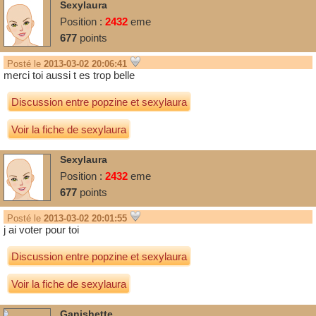
Sexylaura
Position :
2432
eme
677
points
Posté le
2013-03-02 20:06:41
merci toi aussi t es trop belle
Discussion entre
popzine
et
sexylaura
Voir la fiche de sexylaura
Sexylaura
Position :
2432
eme
677
points
Posté le
2013-03-02 20:01:55
j ai voter pour toi
Discussion entre
popzine
et
sexylaura
Voir la fiche de sexylaura
Ganishette