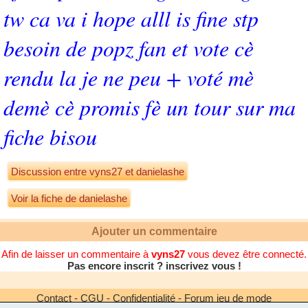
tw ca va i hope alll is fine stp
besoin de popz fan et vote cè
rendu la je ne peu + voté mè
demè cè promis fè un tour sur ma
fiche bisou
Discussion entre
vyns27
et
danielashe
Voir la fiche de danielashe
Ajouter un commentaire
Afin de laisser un commentaire à
vyns27
vous devez être connecté.
Pas encore inscrit ? inscrivez vous !
Contact
-
CGU
-
Confidentialité
-
Forum jeu de mode