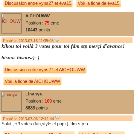
Discussion entre
vyns27
et
éva15
Voir la fiche de éva15
AICHOUWW
Position :
75
eme
10443
points
Posté le
2013-07-16 11:35:08
kikou toi voilà 3 votes pour toi fdm stp merçi d'avance!
bisous bisous:)=)
Discussion entre
vyns27
et
AICHOUWW
Voir la fiche de AICHOUWW
Linanya
Position :
109
eme
8885
points
Posté le
2013-07-06 12:42:44
Salut , +3 votes (fan,style et popz) fdm stp ;)