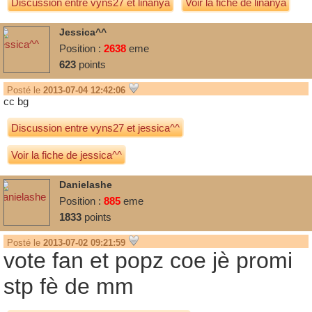
Discussion entre
vyns27
et
linanya
Voir la fiche de linanya
Jessica^^
Position :
2638
eme
623
points
Posté le
2013-07-04 12:42:06
cc bg
Discussion entre
vyns27
et
jessica^^
Voir la fiche de jessica^^
Danielashe
Position :
885
eme
1833
points
Posté le
2013-07-02 09:21:59
vote fan et popz coe jè promi
stp fè de mm