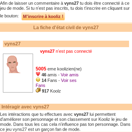
Afin de laisser un commentaire à
vyns27
tu dois être connecté à ce
jeu de mode. Si tu n'est pas inscrits, tu dois t'inscrire en cliquant sur
le bouton:
M'inscrire à kooliz !
La fiche d'état civil de
vyns27
vyns27
vyns27
n'est pas connecté
5005
eme koolizien(ne)
46
amis -
Voir amis
14
Fans -
Voir ses
Fans
917
Koolz
Intéragir avec
vyns27
Les intéractions que tu effectues avec
vyns27
lui permettent
d'améliorer son personnage et son classement sur Kooliz le jeu de
mode. Dans tous les cas cela n'influence pas ton personnage. Dans
ce jeu
vyns27
est un garçon fan de mode.