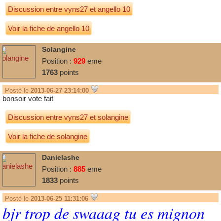
Discussion entre
vyns27
et
angello 10
Voir la fiche de angello 10
Solangine
Position :
929
eme
1763
points
Posté le
2013-06-27 23:14:00
bonsoir vote fait
Discussion entre
vyns27
et
solangine
Voir la fiche de solangine
Danielashe
Position :
885
eme
1833
points
Posté le
2013-06-25 11:31:06
bjr trop de swaaag tu es mignon