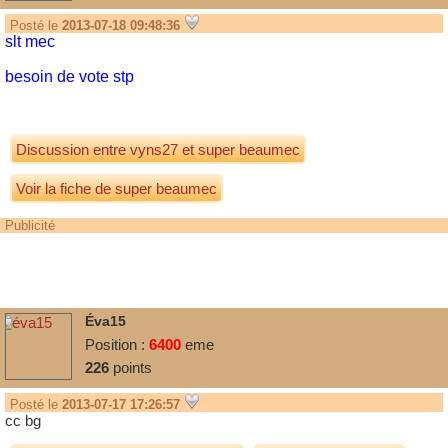
Posté le
2013-07-18 09:48:36
slt mec
besoin de vote stp
Discussion entre
vyns27
et
super beaumec
Voir la fiche de super beaumec
Publicité
Éva15
Position :
6400
eme
226
points
Posté le
2013-07-17 17:26:57
cc bg