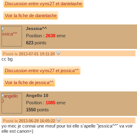
Discussion entre
vyns27
et
danielashe
Voir la fiche de danielashe
Jessica^^
Position :
2638
eme
623
points
Posté le
2013-07-01 19:11:20
cc bg
Discussion entre
vyns27
et
jessica^^
Voir la fiche de jessica^^
Angello 10
Position :
1085
eme
1550
points
Posté le
2013-06-29 16:05:22
yo mec je connai une meuf pour toi elle s'apelle "jessica^^" va voir
elle est canon=)