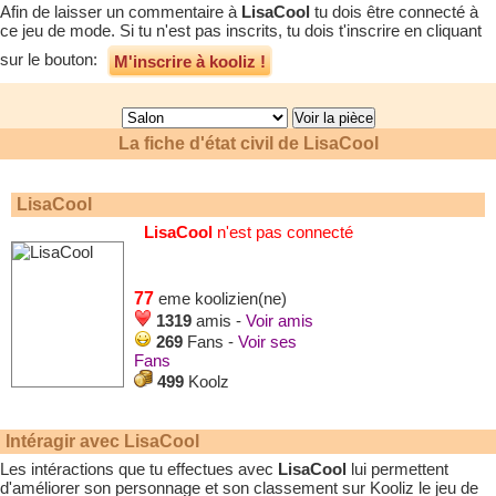
Afin de laisser un commentaire à
LisaCool
tu dois être connecté à
ce jeu de mode. Si tu n'est pas inscrits, tu dois t'inscrire en cliquant
sur le bouton:
M'inscrire à kooliz !
La fiche d'état civil de
LisaCool
LisaCool
LisaCool
n'est pas connecté
77
eme koolizien(ne)
1319
amis -
Voir amis
269
Fans -
Voir ses
Fans
499
Koolz
Intéragir avec
LisaCool
Les intéractions que tu effectues avec
LisaCool
lui permettent
d'améliorer son personnage et son classement sur Kooliz le jeu de