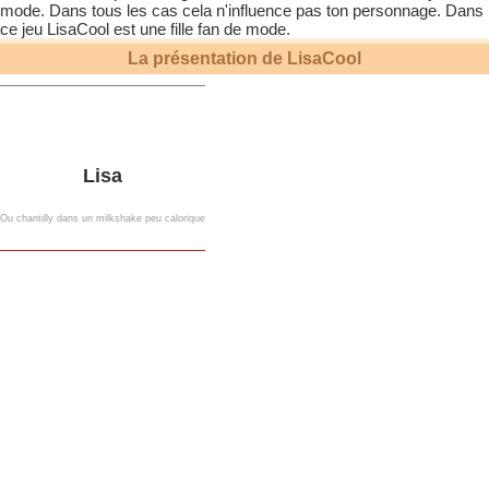
mode. Dans tous les cas cela n'influence pas ton personnage. Dans
ce jeu
LisaCool
est une fille fan de mode.
La présentation de
LisaCool
Lisa
Ou chantilly dans un milkshake peu calorique
Ta Mona
-Depuis 2013-