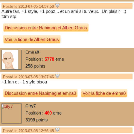
Posté le
2013-07-05 14:57:50
Autre fan, +1 style, +1 popz... et un ami si tu veux. Un plaisir :)
fdm stp
Discussion entre
Nabimag
et
Albert Graus
Voir la fiche de Albert Graus
Emna0
Position :
5778
eme
258
points
Posté le
2013-07-05 13:07:46
+1 fan et +1 style bisou
Discussion entre
Nabimag
et
emna0
Voir la fiche de emna0
City7
Position :
460
eme
3199
points
Posté le
2013-07-05 12:56:45