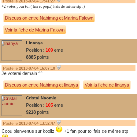
Posté le
2013-07-04 17:41:27
+2 votes pour toi ( fan et popz) Fais de même stp :)
Discussion entre
Nabimag
et
Marina Falown
Voir la fiche de Marina Falown
Linanya
Position :
109
eme
8885
points
Posté le
2013-07-04 16:07:10
Je voterai demain ^^
Discussion entre
Nabimag
et
linanya
Voir la fiche de linanya
Cristal Naomie
Position :
105
eme
9218
points
Posté le
2013-07-04 13:52:47
Ccou bienvenue sur kooliz
+1 fan pour toi fais de même stp