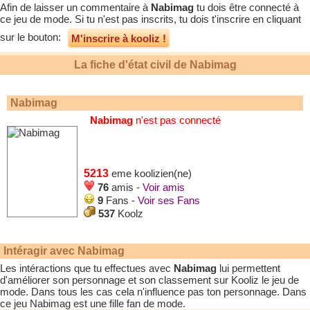
Afin de laisser un commentaire à
Nabimag
tu dois être connecté à
ce jeu de mode. Si tu n'est pas inscrits, tu dois t'inscrire en cliquant
sur le bouton:
M'inscrire à kooliz !
La fiche d'état civil de
Nabimag
Nabimag
Nabimag
n'est pas connecté
5213
eme koolizien(ne)
76
amis -
Voir amis
9
Fans -
Voir ses Fans
537
Koolz
Intéragir avec
Nabimag
Les intéractions que tu effectues avec
Nabimag
lui permettent
d'améliorer son personnage et son classement sur Kooliz le jeu de
mode. Dans tous les cas cela n'influence pas ton personnage. Dans
ce jeu
Nabimag
est une fille fan de mode.