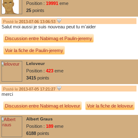
Position :
19991
eme
25
points
Posté le
2013-07-06 13:06:53
Salut moi aussi je suis nouveau peut tu m'aider
Discussion entre
Nabimag
et
Paulin-jeremy
Voir la fiche de Paulin-jeremy
Leloveur
Position :
423
eme
3415
points
Posté le
2013-07-05 17:21:27
merci
Discussion entre
Nabimag
et
leloveur
Voir la fiche de leloveur
Albert Graus
Position :
189
eme
6188
points