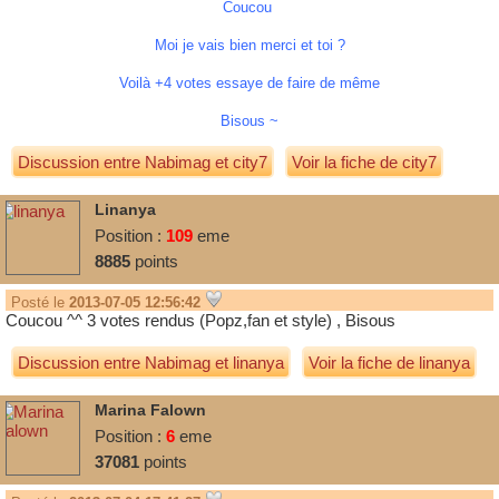
Coucou
Moi je vais bien merci et toi ?
Voilà +4 votes essaye de faire de même
Bisous ~
Discussion entre
Nabimag
et
city7
Voir la fiche de city7
Linanya
Position :
109
eme
8885
points
Posté le
2013-07-05 12:56:42
Coucou ^^ 3 votes rendus (Popz,fan et style) , Bisous
Discussion entre
Nabimag
et
linanya
Voir la fiche de linanya
Marina Falown
Position :
6
eme
37081
points