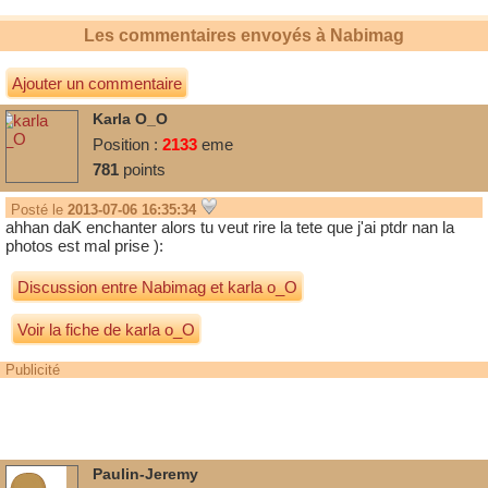
Les commentaires envoyés à
Nabimag
Ajouter un commentaire
Karla O_O
Position :
2133
eme
781
points
Posté le
2013-07-06 16:35:34
ahhan daK enchanter alors tu veut rire la tete que j'ai ptdr nan la
photos est mal prise ):
Discussion entre
Nabimag
et
karla o_O
Voir la fiche de karla o_O
Publicité
Paulin-Jeremy