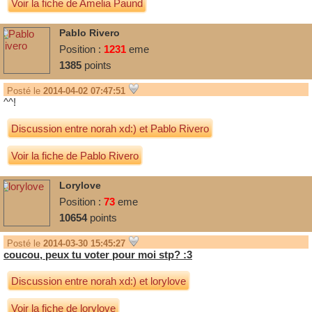
Voir la fiche de Amelia Paund
Pablo Rivero
Position :
1231
eme
1385
points
Posté le
2014-04-02 07:47:51
^^!
Discussion entre
norah xd:)
et
Pablo Rivero
Voir la fiche de Pablo Rivero
Lorylove
Position :
73
eme
10654
points
Posté le
2014-03-30 15:45:27
coucou, peux tu voter pour moi stp? :3
Discussion entre
norah xd:)
et
lorylove
Voir la fiche de lorylove