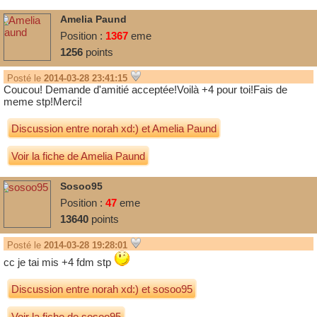
Amelia Paund
Position :
1367
eme
1256
points
Posté le
2014-03-28 23:41:15
Coucou! Demande d'amitié acceptée!Voilà +4 pour toi!Fais de
meme stp!Merci!
Discussion entre
norah xd:)
et
Amelia Paund
Voir la fiche de Amelia Paund
Sosoo95
Position :
47
eme
13640
points
Posté le
2014-03-28 19:28:01
cc je tai mis +4 fdm stp
Discussion entre
norah xd:)
et
sosoo95
Voir la fiche de sosoo95