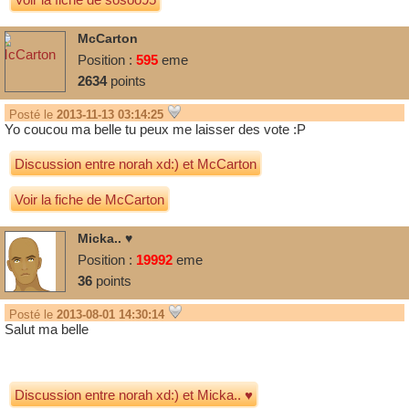
McCarton
Position :
595
eme
2634
points
Posté le
2013-11-13 03:14:25
Yo coucou ma belle tu peux me laisser des vote :P
Discussion entre
norah xd:)
et
McCarton
Voir la fiche de McCarton
Micka.. ♥
Position :
19992
eme
36
points
Posté le
2013-08-01 14:30:14
Salut ma belle
Discussion entre
norah xd:)
et
Micka.. ♥