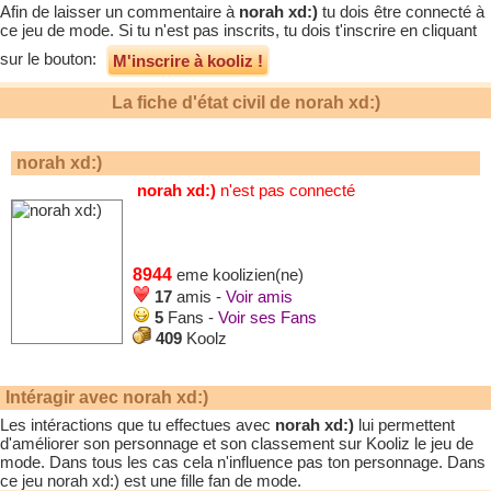
Afin de laisser un commentaire à
norah xd:)
tu dois être connecté à
ce jeu de mode. Si tu n'est pas inscrits, tu dois t'inscrire en cliquant
sur le bouton:
M'inscrire à kooliz !
La fiche d'état civil de
norah xd:)
norah xd:)
norah xd:)
n'est pas connecté
8944
eme koolizien(ne)
17
amis -
Voir amis
5
Fans -
Voir ses Fans
409
Koolz
Intéragir avec
norah xd:)
Les intéractions que tu effectues avec
norah xd:)
lui permettent
d'améliorer son personnage et son classement sur Kooliz le jeu de
mode. Dans tous les cas cela n'influence pas ton personnage. Dans
ce jeu
norah xd:)
est une fille fan de mode.