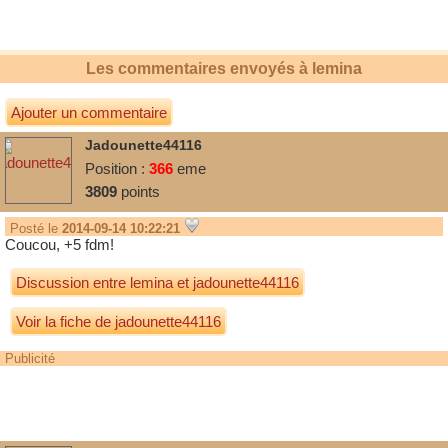
la c ma fiche,
Les commentaires envoyés à
lemina
jadore les manga avec romance
Ajouter un commentaire
Jadounette44116
je vai vous praisenter le top 10 des garcon les plus mignion manga
Position :
366
eme
que je connai
3809
points
Posté le
2014-09-14 10:22:21
Coucou, +5 fdm!
Discussion entre
lemina
et
jadounette44116
Voir la fiche de jadounette44116
Publicité