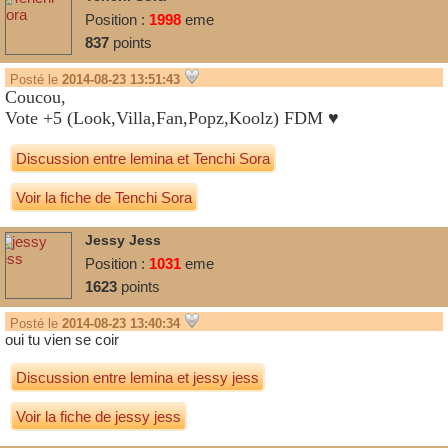
Position :
1998
eme
837
points
Posté le
2014-08-23 13:51:43
Coucou,
Vote +5 (Look,Villa,Fan,Popz,Koolz) FDM ♥
(inconnu)
Discussion entre
lemina
et
Tenchi Sora
Voir la fiche de Tenchi Sora
Jessy Jess
Position :
1031
eme
1623
points
Posté le
2014-08-23 13:40:34
oui tu vien se coir
Discussion entre
lemina
et
jessy jess
Voir la fiche de jessy jess