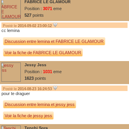
FABRICE LE GLAMOUR
(1000% love)
Position :
3071
eme
527
points
Posté le
2014-09-02 23:00:12
cc lemina
Discussion entre
lemina
et
FABRICE LE GLAMOUR
Voir la fiche de FABRICE LE GLAMOUR
Jessy Jess
Position :
1031
eme
1623
points
(kaichou wa maid sama)
Posté le
2014-08-23 16:24:53
pour te draguer
Discussion entre
lemina
et
jessy jess
Voir la fiche de jessy jess
Tenchi Sora