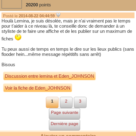
20200
points
(one piece)
Posté le
2014-08-22 04:44:59
Houlà Lemina, je suis désolée, mais je n'ai vraiment pas le temps
pour t'aider à ce niveau là, te conseille donc de demander à un
styliste de te faire une affiche et de les publier sur un maximum de
fiches
Tu peux aussi de temps en temps le dire sur les lieux publics (sans
flooder hein...même message répétitifs sans arrêt)
Bisous
Discussion entre
lemina
et
Eden_JOHNSON
Voir la fiche de Eden_JOHNSON
1
2
3
(inconnu)
Page suivante
Dernière page