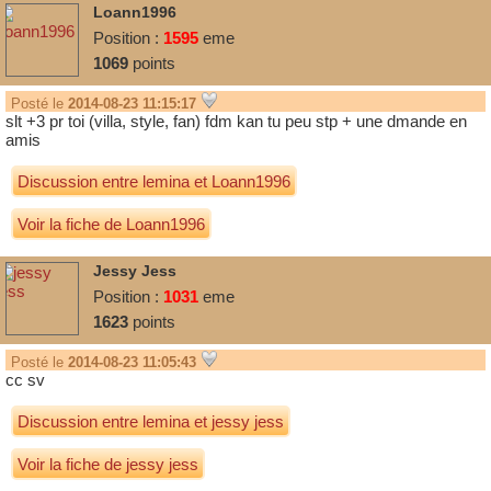
Loann1996
Position :
1595
eme
1069
points
(inconnu)
Posté le
2014-08-23 11:15:17
slt +3 pr toi (villa, style, fan) fdm kan tu peu stp + une dmande en
amis
Discussion entre
lemina
et
Loann1996
Voir la fiche de Loann1996
Jessy Jess
Position :
1031
eme
1623
points
Posté le
2014-08-23 11:05:43
cc sv
Discussion entre
lemina
et
jessy jess
(inconnu)
Voir la fiche de jessy jess