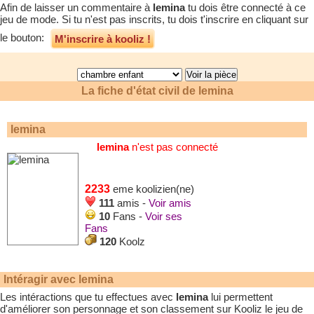
Afin de laisser un commentaire à
lemina
tu dois être connecté à ce
jeu de mode. Si tu n'est pas inscrits, tu dois t'inscrire en cliquant sur
le bouton:
M'inscrire à kooliz !
La fiche d'état civil de
lemina
lemina
lemina
n'est pas connecté
2233
eme koolizien(ne)
111
amis -
Voir amis
10
Fans -
Voir ses
Fans
120
Koolz
Intéragir avec
lemina
Les intéractions que tu effectues avec
lemina
lui permettent
d'améliorer son personnage et son classement sur Kooliz le jeu de