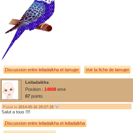
Discussion entre
leiladaikha
et
lamujer
Voir la fiche de lamujer
Leiladaikha
Position :
14808
eme
67
points
Posté le
2014-05-16 20:27:18
Salut a tous !!!!
Discussion entre
leiladaikha
et
leiladaikha