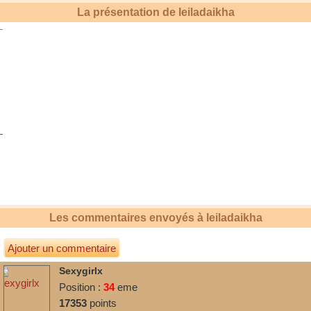
La présentation de
leiladaikha
Les commentaires envoyés à
leiladaikha
Ajouter un commentaire
Sexygirlx
Position :
34
eme
17353
points