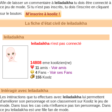
Afin de laisser un commentaire à
leiladaikha
tu dois être connecté à
ce jeu de mode. Si tu n'est pas inscrits, tu dois t'inscrire en cliquant
sur le bouton:
M'inscrire à kooliz !
La fiche d'état civil de
leiladaikha
leiladaikha
leiladaikha
n'est pas connecté
14808
eme koolizien(ne)
11
amis -
Voir amis
4
Fans -
Voir ses Fans
155
Koolz
Intéragir avec
leiladaikha
Les intéractions que tu effectues avec
leiladaikha
lui permettent
d'améliorer son personnage et son classement sur Kooliz le jeu de
mode. Dans tous les cas cela n'influence pas ton personnage. Dans
ce jeu
leiladaikha
est une fille fan de mode.