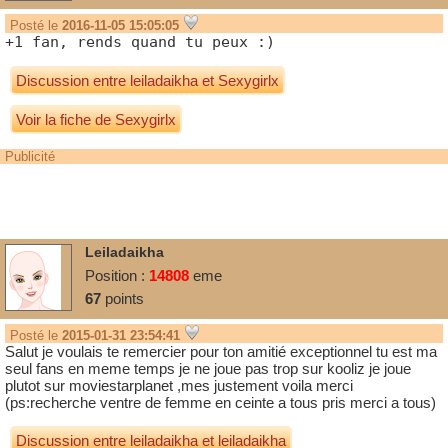
Posté le
2016-11-05 15:05:05
+1 fan, rends quand tu peux :)
Discussion entre
leiladaikha
et
Sexygirlx
Voir la fiche de Sexygirlx
Publicité
Leiladaikha
Position :
14808
eme
67
points
Posté le
2015-01-31 23:54:41
Salut je voulais te remercier pour ton amitié exceptionnel tu est ma
seul fans en meme temps je ne joue pas trop sur kooliz je joue
plutot sur moviestarplanet ,mes justement voila merci
(ps:recherche ventre de femme en ceinte a tous pris merci a tous)
Discussion entre
leiladaikha
et
leiladaikha