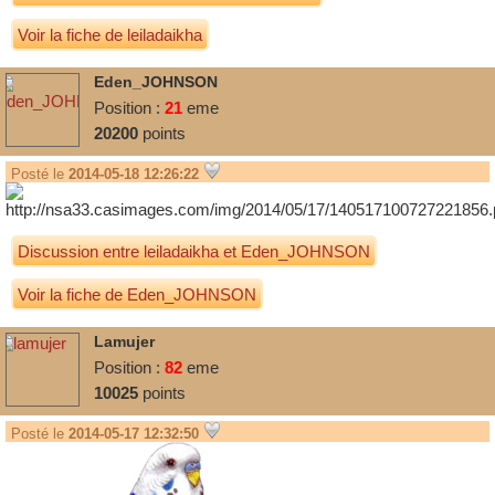
Voir la fiche de leiladaikha
Eden_JOHNSON
Position :
21
eme
20200
points
Posté le
2014-05-18 12:26:22
Discussion entre
leiladaikha
et
Eden_JOHNSON
Voir la fiche de Eden_JOHNSON
Lamujer
Position :
82
eme
10025
points
Posté le
2014-05-17 12:32:50