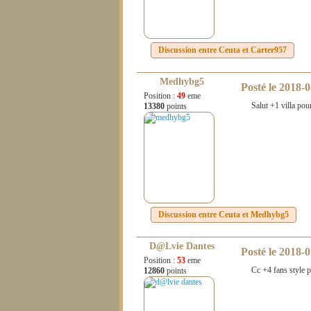
Discussion entre
Ceuta
et
Carter957
Medhybg5
Posté le
2018-0
Position :
49
eme
Salut +1 villa pou
13380
points
Discussion entre
Ceuta
et
Medhybg5
D@lvie Dantes
Posté le
2018-0
Position :
53
eme
Cc +4 fans style p
12860
points