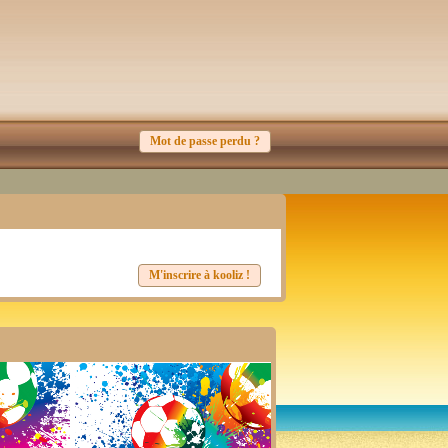
Mot de passe perdu ?
M'inscrire à kooliz !