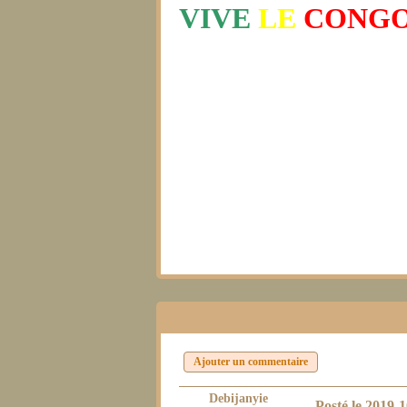
VIVE
LE
CONG
Ajouter un commentaire
Debijanyie
Posté le
2019-1