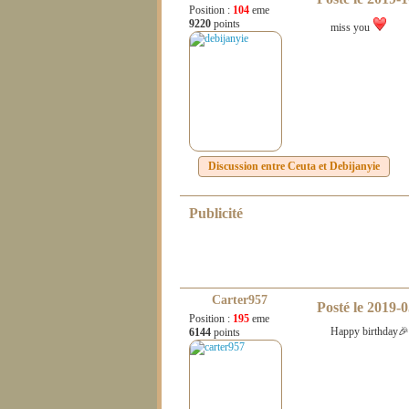
Position :
104
eme
9220
points
miss you
Discussion entre
Ceuta
et
Debijanyie
Publicité
Carter957
Posté le
2019-0
Position :
195
eme
Happy birthday
6144
points