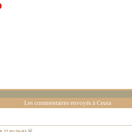
O
Les commentaires envoyés à
Ceuta
0-27 01:56:03