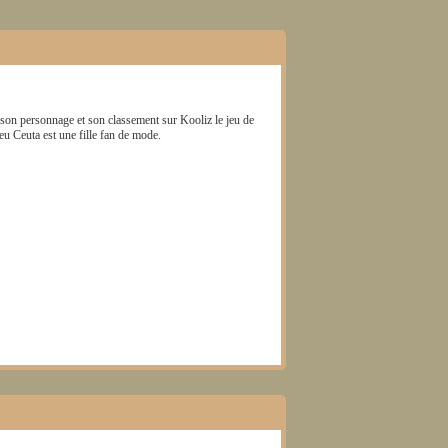
 son personnage et son classement sur Kooliz le jeu de
jeu
Ceuta
est une fille fan de mode.