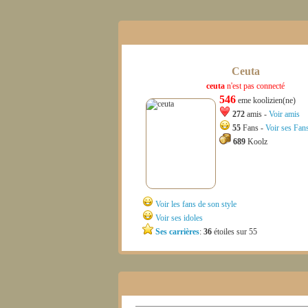
Ceuta
ceuta
n'est pas connecté
546
eme koolizien(ne)
272
amis -
Voir amis
55
Fans -
Voir ses Fan
689
Koolz
Voir les fans de son style
Voir ses idoles
Ses carrières
:
36
étoiles sur 55