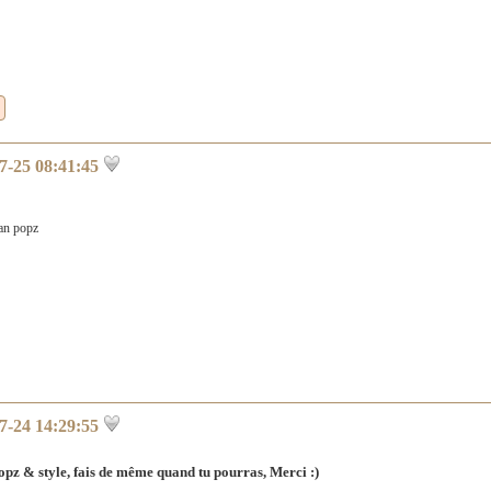
7-25 08:41:45
fan popz
7-24 14:29:55
popz & style, fais de même quand tu pourras, Merci :)