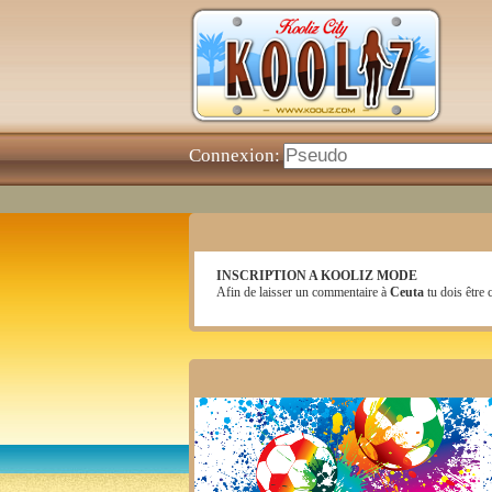
Connexion:
INSCRIPTION A KOOLIZ MODE
Afin de laisser un commentaire à
Ceuta
tu dois être c
nouvelle piece