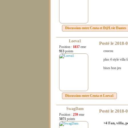
Discussion entre
Ceuta
et
D@lvie Dantes
Loeva1
Posté le
2018-0
Position :
1837
eme
coucou
913
points
plus 4 style villa 
bises bon jeu
Discussion entre
Ceuta
et
Loeva1
SwagDam
Posté le
2018-0
Position :
259
eme
5071
points
+4 Fan, villa, 