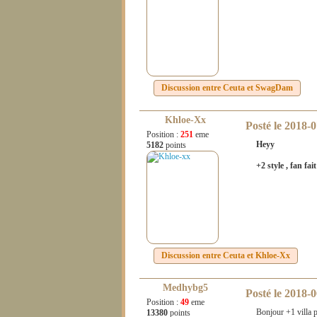
Discussion entre
Ceuta
et
SwagDam
Khloe-Xx
Posté le
2018-0
Position :
251
eme
Heyy
5182
points
+2 style , fan fa
Discussion entre
Ceuta
et
Khloe-Xx
Medhybg5
Posté le
2018-0
Position :
49
eme
Bonjour +1 villa p
13380
points