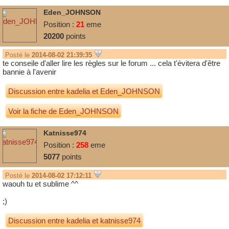
Eden_JOHNSON
Position :
21
eme
20200
points
Posté le
2014-08-02 21:39:35
te conseile d'aller lire les règles sur le forum ... cela t'évitera d'être
bannie à l'avenir
Discussion entre
kadelia
et
Eden_JOHNSON
Voir la fiche de Eden_JOHNSON
Katnisse974
Position :
258
eme
5077
points
Posté le
2014-08-02 17:12:11
waouh tu et sublime ^^
;)
Discussion entre
kadelia
et
katnisse974