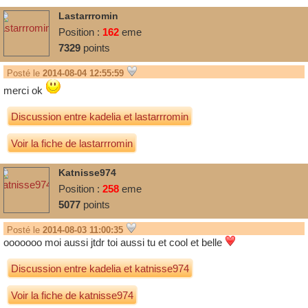
Lastarrromin
Position :
162
eme
7329
points
Posté le
2014-08-04 12:55:59
merci ok
Discussion entre
kadelia
et
lastarrromin
Voir la fiche de lastarrromin
Katnisse974
Position :
258
eme
5077
points
Posté le
2014-08-03 11:00:35
ooooooo moi aussi jtdr toi aussi tu et cool et belle
Discussion entre
kadelia
et
katnisse974
Voir la fiche de katnisse974