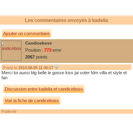
JE VOUS AIME
Les commentaires envoyés à
kadelia
Ajouter un commentaire
Candiceboss
Position :
773
eme
2067
points
Posté le
2014-08-05 11:36:17
Merci toi aussi blg belle le gosse kiss jai voter fdm villa et style et
fan
Discussion entre
kadelia
et
candiceboss
Voir la fiche de candiceboss
Publicité