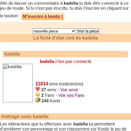
Afin de laisser un commentaire à
kadelia
tu dois être connecté à ce
jeu de mode. Si tu n'est pas inscrits, tu dois t'inscrire en cliquant sur
le bouton:
M'inscrire à kooliz !
La fiche d'état civil de
kadelia
kadelia
kadelia
n'est pas connecté
11014
eme koolizien(ne)
27
amis -
Voir amis
2
Fans -
Voir ses Fans
244
Koolz
Intéragir avec
kadelia
Les intéractions que tu effectues avec
kadelia
lui permettent
d'améliorer son personnage et son classement sur Kooliz le jeu de