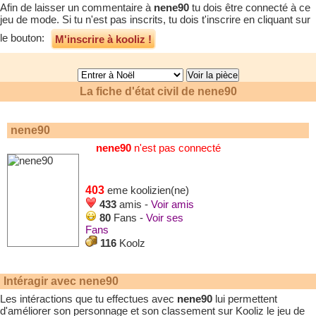
Afin de laisser un commentaire à
nene90
tu dois être connecté à ce
jeu de mode. Si tu n'est pas inscrits, tu dois t'inscrire en cliquant sur
le bouton:
M'inscrire à kooliz !
La fiche d'état civil de
nene90
nene90
nene90
n'est pas connecté
403
eme koolizien(ne)
433
amis -
Voir amis
80
Fans -
Voir ses
Fans
116
Koolz
Intéragir avec
nene90
Les intéractions que tu effectues avec
nene90
lui permettent
d'améliorer son personnage et son classement sur Kooliz le jeu de