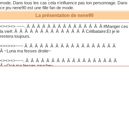
mode. Dans tous les cas cela n'influence pas ton personnage. Dans
ce jeu
nene90
est une fille fan de mode.
La présentation de
nene90
<><><> ~~~. Â Â Â Â Â Â Â Â Â Â Â Â Â Â Â #Manger ces
la vie#. Â Â Â Â Â Â Â Â Â Â Â Â Â Â Célibataire:Et je le
restera toujours.
<><><>~~~ Â Â Â Â Â Â Â Â Â Â Â Â Â Â Â Â Â Â
Â ~Luna ma fesses droite~
<><><>~~~. Â Â Â Â Â Â Â Â Â Â Â Â Â Â Â Â Â Â
Â ~Océ ma fesses gauche~
<><><>~~~. Â Â Â Â Â Â Â Â Â Â Â Â Â Â Â Â Â Â Â
~Dame la meilleures~
<><><>~~~. Â Â Â Â Â Â Â Â Â Â Â La depuis (2012)
<><><>~~~
<><><>~~~. Â Â Â Â Â Â Â Â Â Â Â Â Â Â Â Â {Mes bébé}
<><><>~~~. Â Â Â Â Â Â Â Â Â Â Anna née le
25/decembre/2013