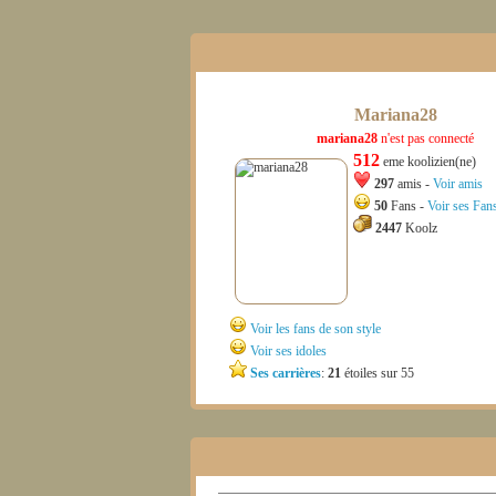
Mariana28
mariana28
n'est pas connecté
512
eme koolizien(ne)
297
amis -
Voir amis
50
Fans -
Voir ses Fan
2447
Koolz
Voir les fans de son style
Voir ses idoles
Ses carrières
:
21
étoiles sur 55