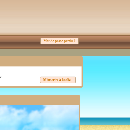
Mot de passe perdu ?
n:
M'inscrire à kooliz !