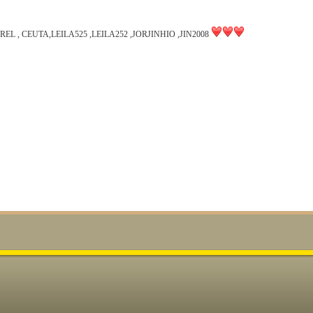
REL , CEUTA,LEILA525 ,LEILA252 ,JORJINHIO ,JIN2008