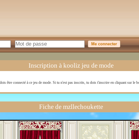
Inscription à kooliz jeu de mode
dois être connecté à ce jeu de mode. Si tu n'est pas inscrits, tu dois t'inscrire en cliquant sur le 
Fiche de mzllechoukette