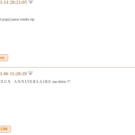
3-14 20:21:05
 et popz) passe rendre stp
eny
3-06 11:28:39
Y.E.U.X A.N.N.I.V.E.R.S.A.I.R.E. ma chéris !!!
a1206