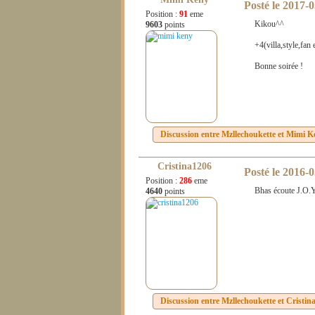
Posté le
2017-0
Position :
91
eme
Kikou^^
9603
points
+4(villa,style,fan
Bonne soirée !
Discussion entre
Mzllechoukette
et
Mimi K
Cristina1206
Posté le
2016-0
Position :
286
eme
Bhas écoute J.O.
4640
points
Discussion entre
Mzllechoukette
et
Cristin