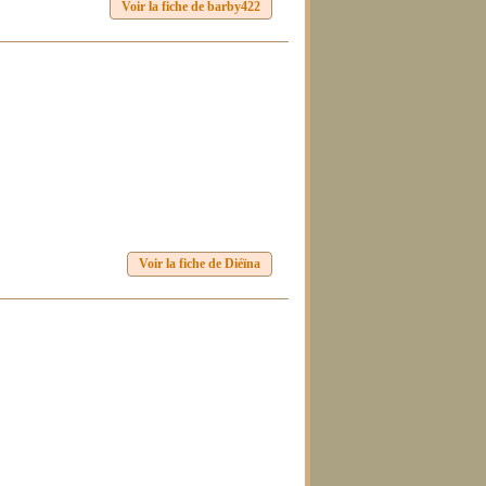
Voir la fiche de barby422
Voir la fiche de Diéïna