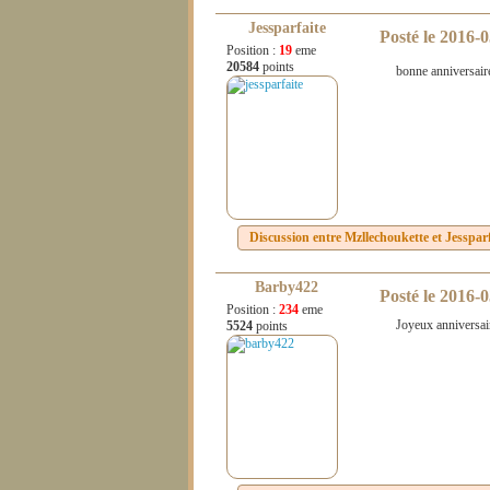
Jessparfaite
Posté le
2016-0
Position :
19
eme
20584
points
bonne anniversair
Discussion entre
Mzllechoukette
et
Jessparf
Barby422
Posté le
2016-0
Position :
234
eme
Joyeux anniversai
5524
points