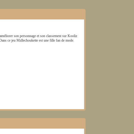
'améliorer son personnage et son classement sur Kooliz
 Dans ce jeu
Mzllechoukette
est une fille fan de mode.