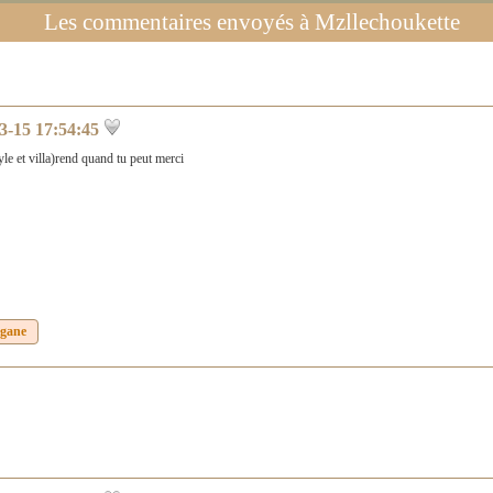
Les commentaires envoyés à
Mzllechoukette
3-15 17:54:45
e et villa)rend quand tu peut merci
egane