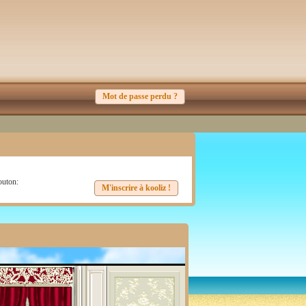
Mot de passe perdu ?
bouton:
M'inscrire à kooliz !