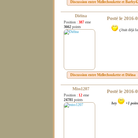
Discussion entre
Mzllechoukette
et
Barby4
Diéïna
Posté le
2016-0
Position :
387
eme
3662
points
ç'était déjà fa
Discussion entre
Mzllechoukette
et
Diéïna
Miss1207
Posté le
2016-0
Position :
12
eme
24781
points
hey
+1 point