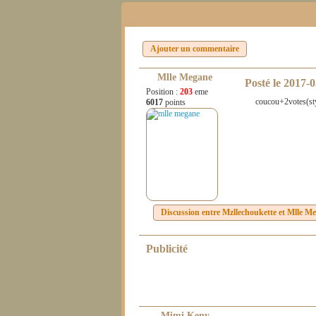
Ajouter un commentaire
Mlle Megane
Posté le
2017-0
Position :
203
eme
coucou+2votes(styl
6017
points
Discussion entre
Mzllechoukette
et
Mlle M
Publicité
Mimi Keny