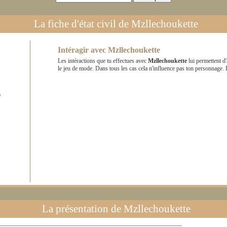
La fiche d'état civil de
Mzllechoukette
Intéragir avec
Mzllechoukette
Les intéractions que tu effectues avec
Mzllechoukette
lui permettent d
le jeu de mode. Dans tous les cas cela n'influence pas ton personnage.
s
La présentation de
Mzllechoukette