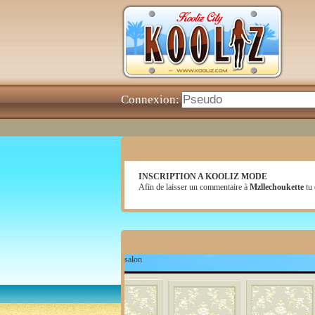
Connexion:
INSCRIPTION A KOOLIZ MODE
Afin de laisser un commentaire à
Mzllechoukette
tu 
salon