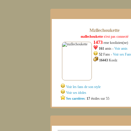
Mzllechoukette
mzllechoukette
n'est pas connecté
1473
eme koolizien(ne)
161
amis -
Voir amis
52
Fans -
Voir ses Fan
16443
Koolz
Voir les fans de son style
Voir ses idoles
Ses carrières
:
17
étoiles sur 55