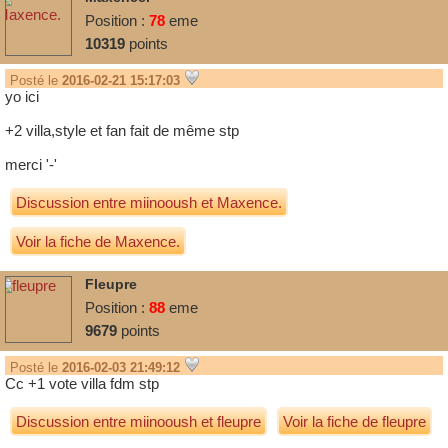
Position :
78
eme
10319
points
Posté le
2016-02-21 15:17:03
yo ici
+2 villa,style et fan fait de même stp
merci '-'
Discussion entre
miinooush
et
Maxence.
Voir la fiche de Maxence.
Fleupre
Position :
88
eme
9679
points
Posté le
2016-02-03 21:49:12
Cc +1 vote villa fdm stp
Discussion entre
miinooush
et
fleupre
Voir la fiche de fleupre