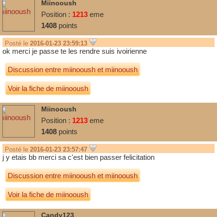
Miinooush
Position :
1213
eme
1408
points
Posté le
2016-01-23 23:59:13
ok merci je passe te les rendre suis ivoirienne
Discussion entre
miinooush
et
miinooush
Voir la fiche de miinooush
Miinooush
Position :
1213
eme
1408
points
Posté le
2016-01-23 23:57:47
j y etais bb merci sa c'est bien passer felicitation
Discussion entre
miinooush
et
miinooush
Voir la fiche de miinooush
Candy123