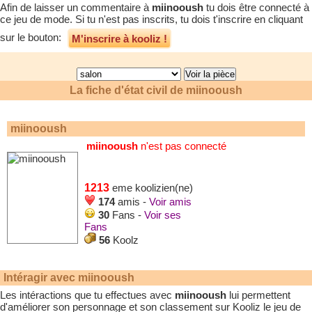
Afin de laisser un commentaire à
miinooush
tu dois être connecté à
ce jeu de mode. Si tu n'est pas inscrits, tu dois t'inscrire en cliquant
sur le bouton:
M'inscrire à kooliz !
La fiche d'état civil de
miinooush
miinooush
miinooush
n'est pas connecté
1213
eme koolizien(ne)
174
amis -
Voir amis
30
Fans -
Voir ses
Fans
56
Koolz
Intéragir avec
miinooush
Les intéractions que tu effectues avec
miinooush
lui permettent
d'améliorer son personnage et son classement sur Kooliz le jeu de