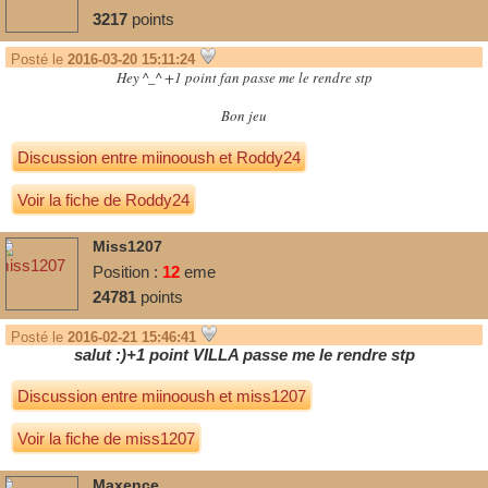
3217
points
Posté le
2016-03-20 15:11:24
Hey ^_^ +1 point fan passe me le rendre stp
Bon jeu
Discussion entre
miinooush
et
Roddy24
Voir la fiche de Roddy24
Miss1207
Position :
12
eme
24781
points
Posté le
2016-02-21 15:46:41
salut :)+1 point VILLA passe me le rendre stp
Discussion entre
miinooush
et
miss1207
Voir la fiche de miss1207
Maxence.