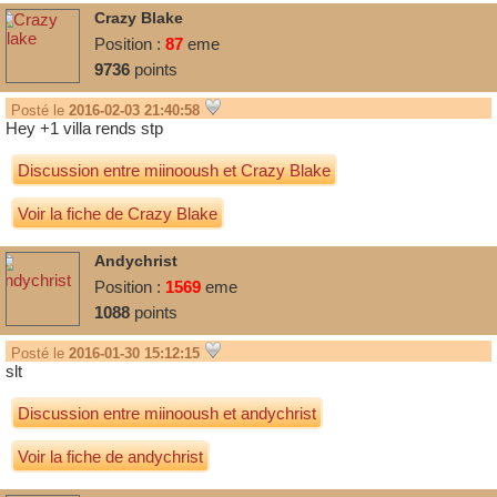
Crazy Blake
Position :
87
eme
9736
points
Posté le
2016-02-03 21:40:58
Hey +1 villa rends stp
Discussion entre
miinooush
et
Crazy Blake
Voir la fiche de Crazy Blake
Andychrist
Position :
1569
eme
1088
points
Posté le
2016-01-30 15:12:15
slt
Discussion entre
miinooush
et
andychrist
Voir la fiche de andychrist