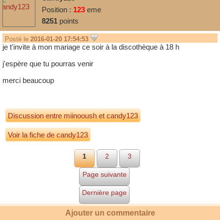
Position :
123
eme
8251
points
Posté le
2016-01-20 17:54:53
je t'invite à mon mariage ce soir à la discothèque à 18 h
j'espère que tu pourras venir
merci beaucoup
Discussion entre
miinooush
et
candy123
Voir la fiche de candy123
1
2
3
Page suivante
Dernière page
Ajouter un commentaire