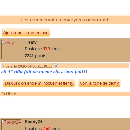
Les commentaires envoyés à
miinooush
Ajouter un commentaire
Tiemy
Position :
713
eme
2241
points
Posté le
2016-04-06 21:30:33
slt +1villa fait de meme stp... bon jeu!!!
Discussion entre
miinooush
et
tiemy
Voir la fiche de tiemy
Publicité
Roddy24
Position :
457
eme