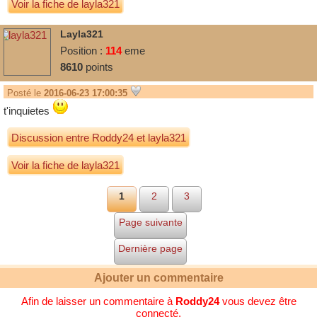
Voir la fiche de layla321
Layla321
Position :
114
eme
8610
points
Posté le
2016-06-23 17:00:35
t'inquietes
Discussion entre
Roddy24
et
layla321
Voir la fiche de layla321
1
2
3
Page suivante
Dernière page
Ajouter un commentaire
Afin de laisser un commentaire à
Roddy24
vous devez être
connecté.