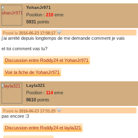
YohanJr971
Position :
210
eme
5931
points
Posté le
2016-06-23 17:58:17
j'ai arrété depuis longtemps de me demande comment je vais
et toi comment vas tu?
Discussion entre
Roddy24
et
YohanJr971
Voir la fiche de YohanJr971
Layla321
Position :
114
eme
8610
points
Posté le
2016-06-23 17:51:25
pas encore :3
Discussion entre
Roddy24
et
layla321