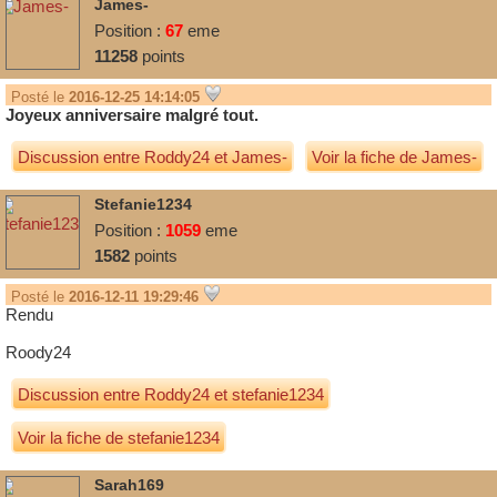
James-
Position :
67
eme
11258
points
Posté le
2016-12-25 14:14:05
Joyeux anniversaire malgré tout.
Discussion entre
Roddy24
et
James-
Voir la fiche de James-
Stefanie1234
Position :
1059
eme
1582
points
Posté le
2016-12-11 19:29:46
Rendu
Roody24
Discussion entre
Roddy24
et
stefanie1234
Voir la fiche de stefanie1234
Sarah169