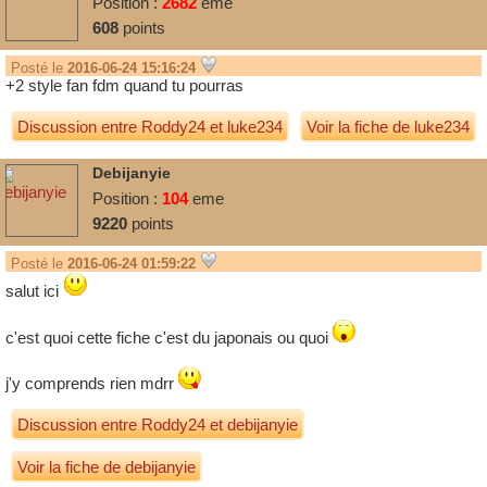
Position :
2682
eme
608
points
Posté le
2016-06-24 15:16:24
+2 style fan fdm quand tu pourras
Discussion entre
Roddy24
et
luke234
Voir la fiche de luke234
Debijanyie
Position :
104
eme
9220
points
Posté le
2016-06-24 01:59:22
salut ici
c'est quoi cette fiche c'est du japonais ou quoi
j'y comprends rien mdrr
Discussion entre
Roddy24
et
debijanyie
Voir la fiche de debijanyie