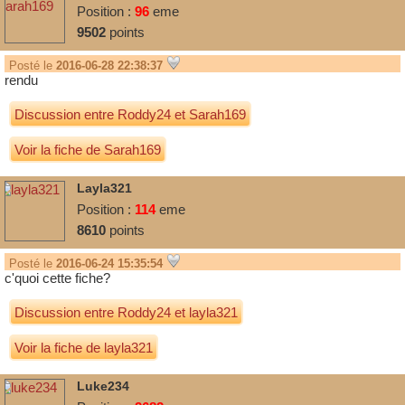
Position :
96
eme
9502
points
Posté le
2016-06-28 22:38:37
rendu
Discussion entre
Roddy24
et
Sarah169
Voir la fiche de Sarah169
Layla321
Position :
114
eme
8610
points
Posté le
2016-06-24 15:35:54
c'quoi cette fiche?
Discussion entre
Roddy24
et
layla321
Voir la fiche de layla321
Luke234