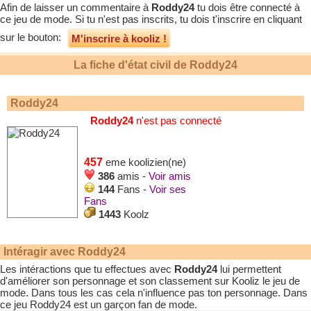
Afin de laisser un commentaire à
Roddy24
tu dois être connecté à
ce jeu de mode. Si tu n'est pas inscrits, tu dois t'inscrire en cliquant
sur le bouton:
M'inscrire à kooliz !
La fiche d'état civil de
Roddy24
Roddy24
Roddy24
n'est pas connecté
457
eme koolizien(ne)
386
amis -
Voir amis
144
Fans -
Voir ses
Fans
1443
Koolz
Intéragir avec
Roddy24
Les intéractions que tu effectues avec
Roddy24
lui permettent
d'améliorer son personnage et son classement sur Kooliz le jeu de
mode. Dans tous les cas cela n'influence pas ton personnage. Dans
ce jeu
Roddy24
est un garçon fan de mode.