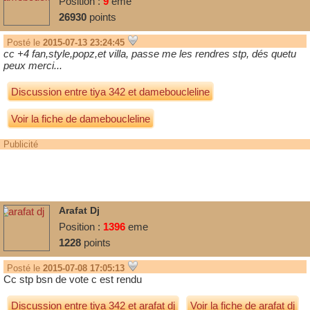
Position :
9
eme
26930
points
Posté le
2015-07-13 23:24:45
cc +4 fan,style,popz,et villa, passe me les rendres stp, dés que
tu
peux merci...
Discussion entre
tiya 342
et
dameboucleline
Voir la fiche de dameboucleline
Publicité
Arafat Dj
Position :
1396
eme
1228
points
Posté le
2015-07-08 17:05:13
Cc stp bsn de vote c est rendu
Discussion entre
tiya 342
et
arafat dj
Voir la fiche de arafat dj