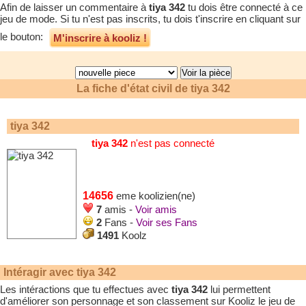
Afin de laisser un commentaire à
tiya 342
tu dois être connecté à ce
jeu de mode. Si tu n'est pas inscrits, tu dois t'inscrire en cliquant sur
le bouton:
M'inscrire à kooliz !
La fiche d'état civil de
tiya 342
tiya 342
tiya 342
n'est pas connecté
14656
eme koolizien(ne)
7
amis -
Voir amis
2
Fans -
Voir ses Fans
1491
Koolz
Intéragir avec
tiya 342
Les intéractions que tu effectues avec
tiya 342
lui permettent
d'améliorer son personnage et son classement sur Kooliz le jeu de