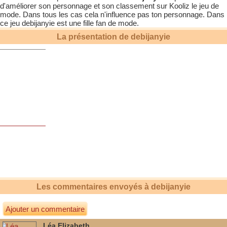
d'améliorer son personnage et son classement sur Kooliz le jeu de
mode. Dans tous les cas cela n'influence pas ton personnage. Dans
ce jeu
debijanyie
est une fille fan de mode.
La présentation de
debijanyie
BOUUUH !
Les commentaires envoyés à
debijanyie
Ajouter un commentaire
Léa Elizabeth