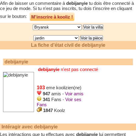
Afin de laisser un commentaire à
debijanyie
tu dois être connecté à
ce jeu de mode. Si tu n'est pas inscrits, tu dois t'inscrire en cliquant
sur le bouton:
M'inscrire à kooliz !
La fiche d'état civil de
debijanyie
debijanyie
debijanyie
n'est pas connecté
103
eme koolizien(ne)
947
amis -
Voir amis
341
Fans -
Voir ses
Fans
1847
Koolz
Intéragir avec
debijanyie
Les intéractions que tu effectues avec
debijanyie
lui permettent