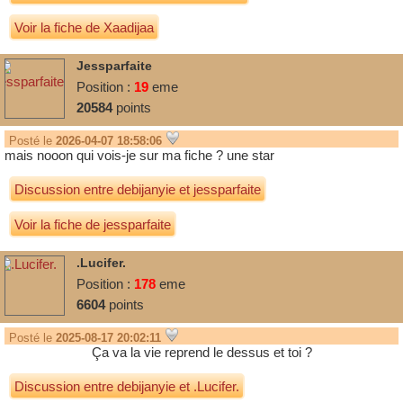
Voir la fiche de Xaadijaa
Jessparfaite
Position :
19
eme
20584
points
Posté le
2026-04-07 18:58:06
mais nooon qui vois-je sur ma fiche ? une star
Discussion entre
debijanyie
et
jessparfaite
Voir la fiche de jessparfaite
.Lucifer.
Position :
178
eme
6604
points
Posté le
2025-08-17 20:02:11
Ça va la vie reprend le dessus et toi ?
Discussion entre
debijanyie
et
.Lucifer.