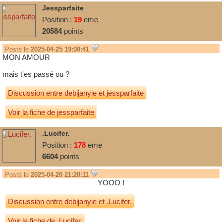
Jessparfaite
Position :
19
eme
20584
points
Posté le
2025-04-25 19:00:41
MON AMOUR
mais t'es passé ou ?
Discussion entre
debijanyie
et
jessparfaite
Voir la fiche de jessparfaite
.Lucifer.
Position :
178
eme
6604
points
Posté le
2025-04-20 21:20:11
YOOO !
Discussion entre
debijanyie
et
.Lucifer.
Voir la fiche de .Lucifer.