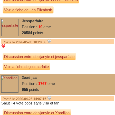
Voir la fiche de Léa Elizabeth
Jessparfaite
Position :
19
eme
20584
points
Posté le
2026-05-09 18:28:06
Discussion entre
debijanyie
et
jessparfaite
Voir la fiche de jessparfaite
Xaadijaa
Position :
1767
eme
955
points
Posté le
2026-04-23 14:07:15
Salut +4 vote popz style villa et fan
Discussion entre
debijanyie
et
Xaadijaa