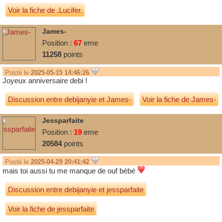
Voir la fiche de .Lucifer.
James-
Position :
67
eme
11258
points
Posté le
2025-05-15 14:46:26
Joyeux anniversaire debi !
Discussion entre
debijanyie
et
James-
Voir la fiche de James-
Jessparfaite
Position :
19
eme
20584
points
Posté le
2025-04-29 20:41:42
mais toi aussi tu me manque de ouf bébé
Discussion entre
debijanyie
et
jessparfaite
Voir la fiche de jessparfaite