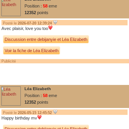
Position :
58
eme
12352
points
Posté le
2026-07-20 12:39:24
Avec plaisir, love you too
Discussion entre
debijanyie
et
Léa Elizabeth
Voir la fiche de Léa Elizabeth
Publicité
Léa Elizabeth
Position :
58
eme
12352
points
Posté le
2026-05-15 12:45:52
Happy birthday mv
Discussion entre
debijanyie
et
Léa Elizabeth