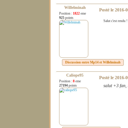
Willelminah
Posté le
2016-0
Position :
1822
eme
925
points
Salut c'est rendu 
Discussion entre
Mp14
et
Willelminah
Caliope95
Posté le
2016-0
Position :
8
eme
salut +3 fan,
27194
points