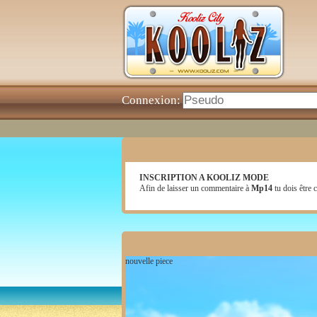
Connexion:
INSCRIPTION A KOOLIZ MODE
Afin de laisser un commentaire à
Mp14
tu dois être c
nouvelle piece