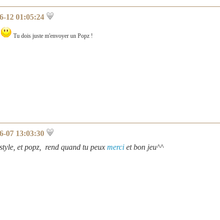
6-12 01:05:24
!
Tu dois juste m'envoyer un Popz !
6-07 13:03:30
 style, et popz, rend quand tu peux
merci
et bon jeu^^