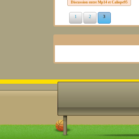
Discussion entre
Mp14
et
Caliope95
1
2
3