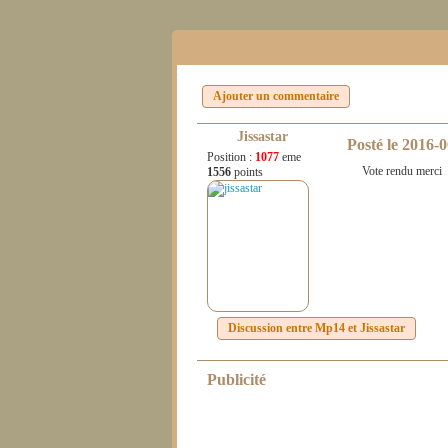
Ajouter un commentaire
Jissastar
Posté le
2016-0
Position :
1077
eme
Vote rendu merci
1556
points
Discussion entre
Mp14
et
Jissastar
Publicité