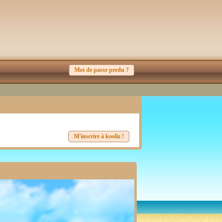
Mot de passe perdu ?
M'inscrire à kooliz !