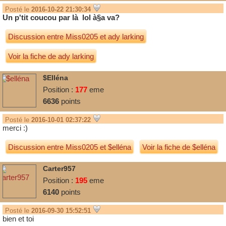
Posté le
2016-10-22 21:30:34
Un p'tit coucou par là lol à§a va?
Discussion entre
Miss0205
et
ady larking
Voir la fiche de ady larking
$elléna
Position :
177
eme
6636
points
Posté le
2016-10-01 02:37:22
merci :)
Discussion entre
Miss0205
et
$elléna
Voir la fiche de $elléna
Carter957
Position :
195
eme
6140
points
Posté le
2016-09-30 15:52:51
bien et toi