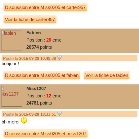
Discussion entre
Miss0205
et
carter957
Voir la fiche de carter957
Fabien
Position :
20
eme
20574
points
Posté le
2016-09-29 10:49:38
bonjour !
Discussion entre
Miss0205
et
fabien
Voir la fiche de fabien
Miss1207
Position :
12
eme
24781
points
Posté le
2016-09-28 18:33:51
bh merci
Discussion entre
Miss0205
et
miss1207