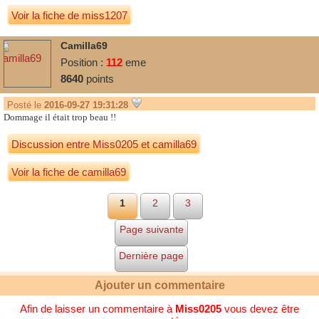
Voir la fiche de miss1207
Camilla69
Position :
112
eme
8640
points
Posté le
2016-09-27 19:31:28
Dommage il était trop beau !!
Discussion entre
Miss0205
et
camilla69
Voir la fiche de camilla69
1
2
3
Page suivante
Dernière page
Ajouter un commentaire
Afin de laisser un commentaire à
Miss0205
vous devez être