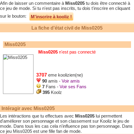
Afin de laisser un commentaire à
Miss0205
tu dois être connecté à
ce jeu de mode. Si tu n'est pas inscrits, tu dois t'inscrire en cliquant
sur le bouton:
M'inscrire à kooliz !
La fiche d'état civil de
Miss0205
Miss0205
Miss0205
n'est pas connecté
3707
eme koolizien(ne)
90
amis -
Voir amis
7
Fans -
Voir ses Fans
395
Koolz
Intéragir avec
Miss0205
Les intéractions que tu effectues avec
Miss0205
lui permettent
d'améliorer son personnage et son classement sur Kooliz le jeu de
mode. Dans tous les cas cela n'influence pas ton personnage. Dans
ce jeu
Miss0205
est une fille fan de mode.