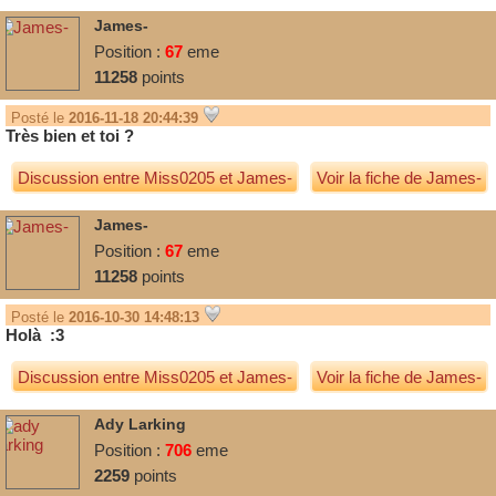
James-
Position :
67
eme
11258
points
Posté le
2016-11-18 20:44:39
Très bien et toi ?
Discussion entre
Miss0205
et
James-
Voir la fiche de James-
James-
Position :
67
eme
11258
points
Posté le
2016-10-30 14:48:13
Holà :3
Discussion entre
Miss0205
et
James-
Voir la fiche de James-
Ady Larking
Position :
706
eme
2259
points