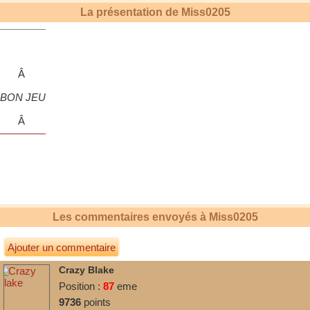
La présentation de
Miss0205
hihihihihi
Â
BON JEU
Â
bisous
Les commentaires envoyés à
Miss0205
Ajouter un commentaire
Crazy Blake
Position :
87
eme
9736
points