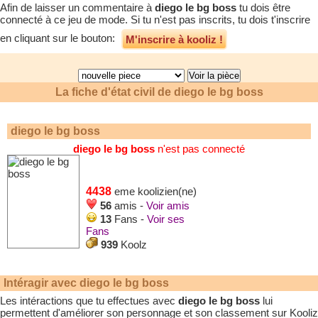
Afin de laisser un commentaire à
diego le bg boss
tu dois être
connecté à ce jeu de mode. Si tu n'est pas inscrits, tu dois t'inscrire
en cliquant sur le bouton:
M'inscrire à kooliz !
La fiche d'état civil de
diego le bg boss
diego le bg boss
diego le bg boss
n'est pas connecté
4438
eme koolizien(ne)
56
amis -
Voir amis
13
Fans -
Voir ses
Fans
939
Koolz
Intéragir avec
diego le bg boss
Les intéractions que tu effectues avec
diego le bg boss
lui
permettent d'améliorer son personnage et son classement sur Kooliz