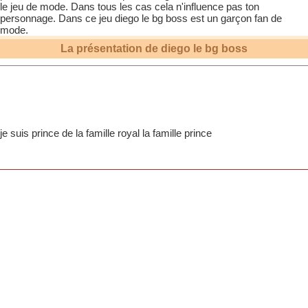
le jeu de mode. Dans tous les cas cela n'influence pas ton
personnage. Dans ce jeu
diego le bg boss
est un garçon fan de
mode.
La présentation de
diego le bg boss
je suis prince de la famille royal la famille prince
mon papa
princejoseph je t'aime papa
partie de la famille royal