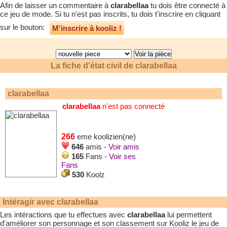
Afin de laisser un commentaire à
clarabellaa
tu dois être connecté à
ce jeu de mode. Si tu n'est pas inscrits, tu dois t'inscrire en cliquant
sur le bouton:
M'inscrire à kooliz !
La fiche d'état civil de
clarabellaa
clarabellaa
clarabellaa
n'est pas connecté
266
eme koolizien(ne)
646
amis -
Voir amis
165
Fans -
Voir ses
Fans
530
Koolz
Intéragir avec
clarabellaa
Les intéractions que tu effectues avec
clarabellaa
lui permettent
d'améliorer son personnage et son classement sur Kooliz le jeu de