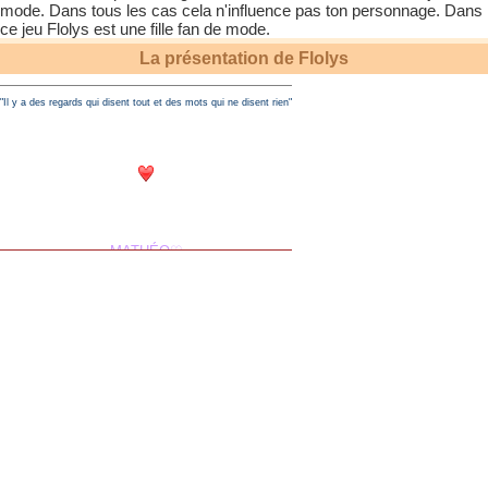
mode. Dans tous les cas cela n'influence pas ton personnage. Dans
ce jeu
Flolys
est une fille fan de mode.
La présentation de
Flolys
"Il y a des regards qui disent tout et des mots qui ne disent rien"
MATHÉO♡
Misa♡
..Ne comptez pas les jours. Faites que les jours comptent..
J'rends pas les votes.