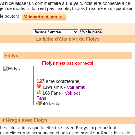
Afin de laisser un commentaire à
Flolys
tu dois être connecté à ce
jeu de mode. Si tu n'est pas inscrits, tu dois t'inscrire en cliquant sur
le bouton:
M'inscrire à kooliz !
La fiche d'état civil de
Flolys
Flolys
Flolys
n'est pas connecté
127
eme koolizien(ne)
1394
amis -
Voir amis
168
Fans -
Voir ses
Fans
49
Koolz
Intéragir avec
Flolys
Les intéractions que tu effectues avec
Flolys
lui permettent
d'améliorer son personnage et son classement sur Kooliz le jeu de