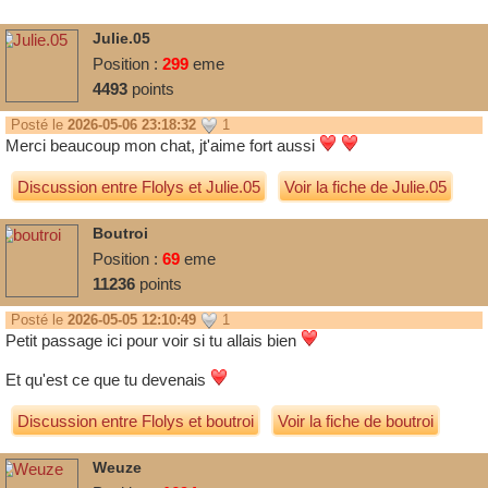
Julie.05
Position :
299
eme
4493
points
Posté le
2026-05-06 23:18:32
1
Merci beaucoup mon chat, jt'aime fort aussi
Discussion entre
Flolys
et
Julie.05
Voir la fiche de Julie.05
Boutroi
Position :
69
eme
11236
points
Posté le
2026-05-05 12:10:49
1
Petit passage ici pour voir si tu allais bien
Et qu'est ce que tu devenais
Discussion entre
Flolys
et
boutroi
Voir la fiche de boutroi
Weuze