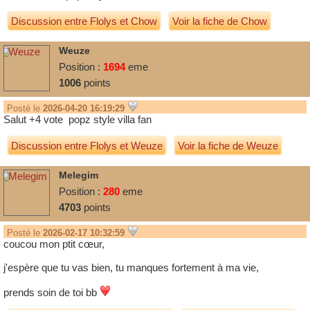
Discussion entre
Flolys
et
Chow
Voir la fiche de Chow
Weuze
Position :
1694
eme
1006
points
Posté le
2026-04-20 16:19:29
Salut +4 vote popz style villa fan
Discussion entre
Flolys
et
Weuze
Voir la fiche de Weuze
Melegim
Position :
280
eme
4703
points
Posté le
2026-02-17 10:32:59
coucou mon ptit cœur,
j'espère que tu vas bien, tu manques fortement à ma vie,
prends soin de toi bb