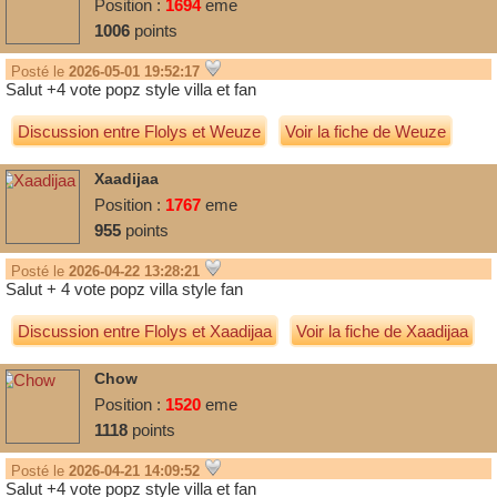
Position :
1694
eme
1006
points
Posté le
2026-05-01 19:52:17
Salut +4 vote popz style villa et fan
Discussion entre
Flolys
et
Weuze
Voir la fiche de Weuze
Xaadijaa
Position :
1767
eme
955
points
Posté le
2026-04-22 13:28:21
Salut + 4 vote popz villa style fan
Discussion entre
Flolys
et
Xaadijaa
Voir la fiche de Xaadijaa
Chow
Position :
1520
eme
1118
points
Posté le
2026-04-21 14:09:52
Salut +4 vote popz style villa et fan