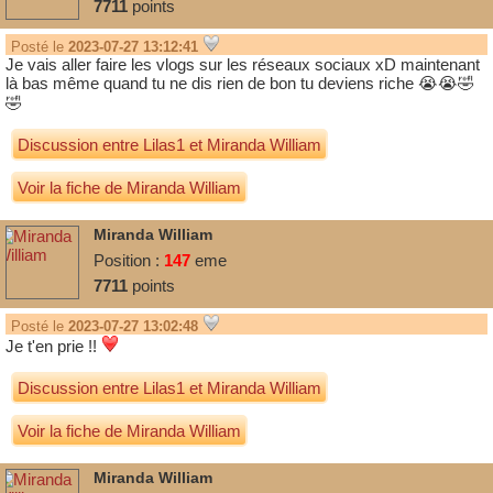
7711
points
Posté le
2023-07-27 13:12:41
Je vais aller faire les vlogs sur les réseaux sociaux xD maintenant
là bas même quand tu ne dis rien de bon tu deviens riche 😭😭🤣
🤣
Discussion entre
Lilas1
et
Miranda William
Voir la fiche de Miranda William
Miranda William
Position :
147
eme
7711
points
Posté le
2023-07-27 13:02:48
Je t'en prie !!
Discussion entre
Lilas1
et
Miranda William
Voir la fiche de Miranda William
Miranda William