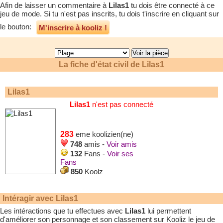
Afin de laisser un commentaire à
Lilas1
tu dois être connecté à ce
jeu de mode. Si tu n'est pas inscrits, tu dois t'inscrire en cliquant sur
le bouton:
M'inscrire à kooliz !
La fiche d'état civil de
Lilas1
Lilas1
Lilas1
n'est pas connecté
283
eme koolizien(ne)
748
amis -
Voir amis
132
Fans -
Voir ses
Fans
850
Koolz
Intéragir avec
Lilas1
Les intéractions que tu effectues avec
Lilas1
lui permettent
d'améliorer son personnage et son classement sur Kooliz le jeu de