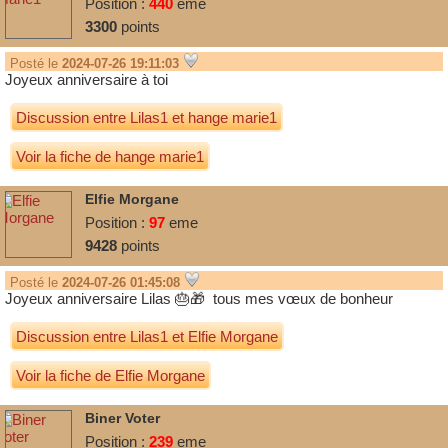
Position :
440
eme
3300
points
Posté le
2024-07-26 19:11:03
Joyeux anniversaire à toi
Discussion entre
Lilas1
et
hange marie1
Voir la fiche de hange marie1
Elfie Morgane
Position :
97
eme
9428
points
Posté le
2024-07-26 01:45:08
Joyeux anniversaire Lilas 🎂🎁 tous mes vœux de bonheur
Discussion entre
Lilas1
et
Elfie Morgane
Voir la fiche de Elfie Morgane
Biner Voter
Position :
239
eme