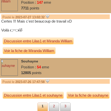
Position :
147
eme
7711
points
Posté le
2023-07-27 13:02:32
Certes !!! Mais c'est beaucoup de travail xD
Voilà 👉👈🤣
Discussion entre
Lilas1
et
Miranda William
Voir la fiche de Miranda William
Souhayne
Position :
54
eme
12805
points
Posté le
2023-07-26 17:47:58
Discussion entre
Lilas1
et
souhayne
Voir la fiche de souhayne
1
2
3