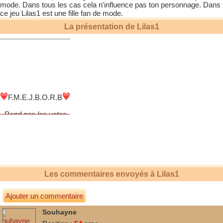
mode. Dans tous les cas cela n'influence pas ton personnage. Dans
ce jeu
Lilas1
est une fille fan de mode.
La présentation de
Lilas1
F.M.E.J.B.O.R.B
Rend pas les votes
Les commentaires envoyés à
Lilas1
Sur kooliz depuis 2019
Ajouter un commentaire
Souhayne