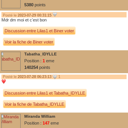
5380
points
Posté le
2023-07-29 00:31:15
Mdr dm moi et c'est bon
Discussion entre
Lilas1
et
Biner voter
Voir la fiche de Biner voter
Tabatha_IDYLLE
Position :
1
eme
140254
points
Posté le
2023-07-28 06:23:13
1
Discussion entre
Lilas1
et
Tabatha_IDYLLE
Voir la fiche de Tabatha_IDYLLE
Miranda William
Position :
147
eme