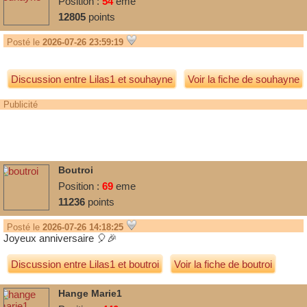
Position :
54
eme
12805
points
Posté le
2026-07-26 23:59:19
Discussion entre
Lilas1
et
souhayne
Voir la fiche de souhayne
Publicité
Boutroi
Position :
69
eme
11236
points
Posté le
2026-07-26 14:18:25
Joyeux anniversaire 🎈🎉
Discussion entre
Lilas1
et
boutroi
Voir la fiche de boutroi
Hange Marie1