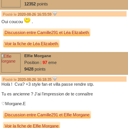
12352
points
Posté le
2020-08-26 16:55:59
Oui coucou
.
Discussion entre
Camille291
et
Léa Elizabeth
Voir la fiche de Léa Elizabeth
Elfie Morgane
Position :
97
eme
9428
points
Posté le
2020-08-26 16:18:35
Holà ! Cva? +3 style fan et villa passe rendre stp.
Tu es ancienne ? J'ai l'impression de te connaître
♡Morgane.E
Discussion entre
Camille291
et
Elfie Morgane
Voir la fiche de Elfie Morgane