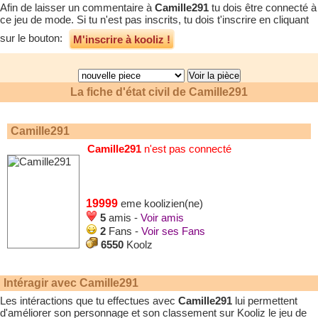
Afin de laisser un commentaire à
Camille291
tu dois être connecté à
ce jeu de mode. Si tu n'est pas inscrits, tu dois t'inscrire en cliquant
sur le bouton:
M'inscrire à kooliz !
La fiche d'état civil de
Camille291
Camille291
Camille291
n'est pas connecté
19999
eme koolizien(ne)
5
amis -
Voir amis
2
Fans -
Voir ses Fans
6550
Koolz
Intéragir avec
Camille291
Les intéractions que tu effectues avec
Camille291
lui permettent
d'améliorer son personnage et son classement sur Kooliz le jeu de