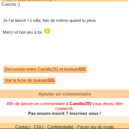
Coucou :)
Je t'ai laissé +1 villa, fais de même quand tu peux
Merci et bon jeu à toi
Discussion entre
Camille291
et
louloute$$$
Voir la fiche de louloute$$$
Ajouter un commentaire
Afin de laisser un commentaire à
Camille291
vous devez être
connecté.
Pas encore inscrit ? inscrivez vous !
Contact
-
CGU
-
Confidentialité
-
Forum jeu de mode