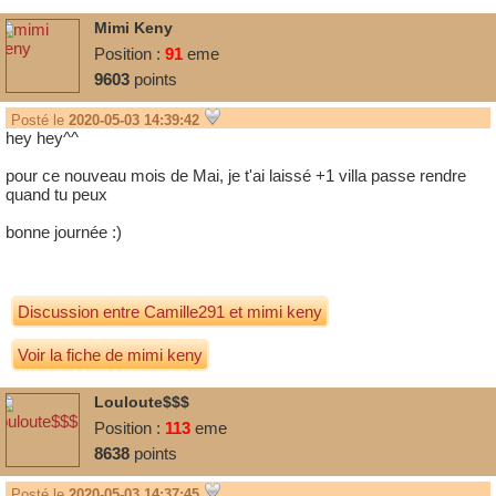
Mimi Keny
Position :
91
eme
9603
points
Posté le
2020-05-03 14:39:42
hey hey^^
pour ce nouveau mois de Mai, je t'ai laissé +1 villa passe rendre
quand tu peux
bonne journée :)
Discussion entre
Camille291
et
mimi keny
Voir la fiche de mimi keny
Louloute$$$
Position :
113
eme
8638
points
Posté le
2020-05-03 14:37:45