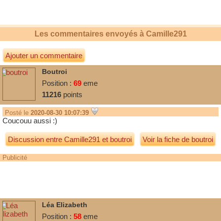
Les commentaires envoyés à
Camille291
Ajouter un commentaire
Boutroi
Position :
69
eme
11216
points
Posté le
2020-08-30 10:07:39
Coucouu aussi :)
Discussion entre
Camille291
et
boutroi
Voir la fiche de boutroi
Publicité
Léa Elizabeth
Position :
58
eme