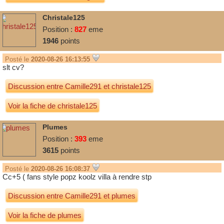
Christale125
Position :
827
eme
1946
points
Posté le
2020-08-26 16:13:55
slt cv?
Discussion entre
Camille291
et
christale125
Voir la fiche de christale125
Plumes
Position :
393
eme
3615
points
Posté le
2020-08-26 16:08:37
Cc+5 ( fans style popz koolz villa à rendre stp
Discussion entre
Camille291
et
plumes
Voir la fiche de plumes