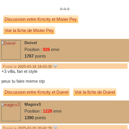
🤗
🤗
🤗
Discussion entre
Krncity
et
Mister Pey
Voir la fiche de Mister Pey
Duivel
Position :
926
eme
1767
points
Posté le
2025-03-18 18:43:30
+3 villa, fan et style
peux tu faire meme stp
Discussion entre
Krncity
et
Duivel
Voir la fiche de Duivel
Magicv3
Position :
1228
eme
1390
points
Posté le
2025-02-20 20:42:39