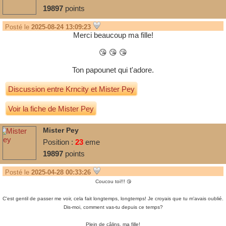
19897
points
Posté le
2025-08-24 13:09:23
Merci beaucoup ma fille!
😘
😘
😘
Ton papounet qui t'adore.
Discussion entre
Krncity
et
Mister Pey
Voir la fiche de Mister Pey
Mister Pey
Position :
23
eme
19897
points
Posté le
2025-04-28 00:33:26
Coucou toi!!!
😘
C'est gentil de passer me voir, cela fait longtemps, longtemps! Je croyais que tu m'avais oublié.
Dis-moi, comment vas-tu depuis ce temps?
Plein de câlins, ma fille!