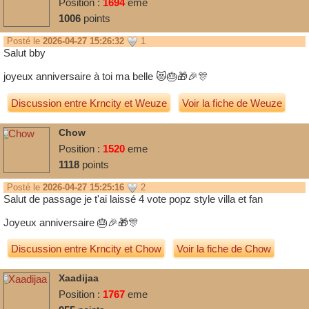
Position :
1694
eme
1006
points
Posté le
2026-04-27 15:26:32
1
Salut bby
joyeux anniversaire à toi ma belle 😻🎂🎁🎉🎊
Discussion entre
Krncity
et
Weuze
Voir la fiche de Weuze
Chow
Position :
1520
eme
1118
points
Posté le
2026-04-27 15:25:16
2
Salut de passage je t'ai laissé 4 vote popz style villa et fan
Joyeux anniversaire 🎂🎉🎁🎊
Discussion entre
Krncity
et
Chow
Voir la fiche de Chow
Xaadijaa
Position :
1767
eme