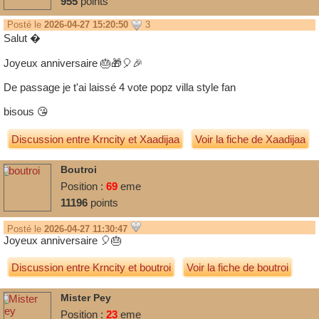
955
points
Posté le
2026-04-27 15:20:50
3
Salut �
Joyeux anniversaire 🎂🎁🎈🎉
De passage je t'ai laissé 4 vote popz villa style fan
bisous 😘
Discussion entre
Krncity
et
Xaadijaa
Voir la fiche de Xaadijaa
Boutroi
Position :
69
eme
11196
points
Posté le
2026-04-27 11:30:47
Joyeux anniversaire 🎈🎂
Discussion entre
Krncity
et
boutroi
Voir la fiche de boutroi
Mister Pey
Position :
23
eme