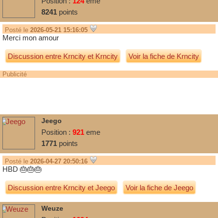
Position :
124
eme
8241
points
Posté le
2026-05-21 15:16:05
Merci mon amour
Discussion entre
Krncity
et
Krncity
Voir la fiche de Krncity
Publicité
Jeego
Position :
921
eme
1771
points
Posté le
2026-04-27 20:50:16
HBD 🎂🎂🎂
Discussion entre
Krncity
et
Jeego
Voir la fiche de Jeego
Weuze