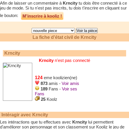
Afin de laisser un commentaire à
Krncity
tu dois être connecté à ce
jeu de mode. Si tu n'est pas inscrits, tu dois t'inscrire en cliquant sur
le bouton:
M'inscrire à kooliz !
La fiche d'état civil de
Krncity
Krncity
Krncity
n'est pas connecté
124
eme koolizien(ne)
873
amis -
Voir amis
189
Fans -
Voir ses
Fans
25
Koolz
Intéragir avec
Krncity
Les intéractions que tu effectues avec
Krncity
lui permettent
d'améliorer son personnage et son classement sur Kooliz le jeu de