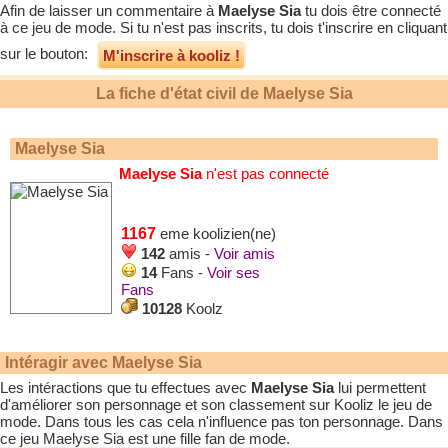
Afin de laisser un commentaire à
Maelyse Sia
tu dois être connecté
à ce jeu de mode. Si tu n'est pas inscrits, tu dois t'inscrire en cliquant
sur le bouton:
M'inscrire à kooliz !
La fiche d'état civil de
Maelyse Sia
Maelyse Sia
Maelyse Sia
n'est pas connecté
1167
eme koolizien(ne)
142
amis -
Voir amis
14
Fans -
Voir ses
Fans
10128
Koolz
Intéragir avec
Maelyse Sia
Les intéractions que tu effectues avec
Maelyse Sia
lui permettent
d'améliorer son personnage et son classement sur Kooliz le jeu de
mode. Dans tous les cas cela n'influence pas ton personnage. Dans
ce jeu
Maelyse Sia
est une fille fan de mode.