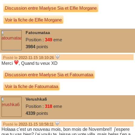
Discussion entre
Maelyse Sia
et
Elfie Morgane
Voir la fiche de Elfie Morgane
Fatoumataa
Position :
349
eme
3984
points
Posté le
2022-11-15 18:10:26
Merci
, Quand tu veux XD
Discussion entre
Maelyse Sia
et
Fatoumataa
Voir la fiche de Fatoumataa
Verushka6
Position :
318
eme
4339
points
Posté le
2022-11-15 10:58:11
Holaaa c'est un nouveau mois, bon mois de Novembre!! j'espere
que tu vas bien? j'ai voulu te laisse un vote villa, mais helas t'en a