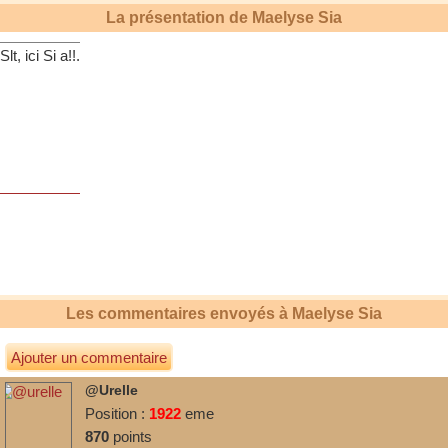
La présentation de
Maelyse Sia
Slt, ici Si a!!.
Les commentaires envoyés à
Maelyse Sia
Ajouter un commentaire
@urelle
Position :
1922
eme
870
points