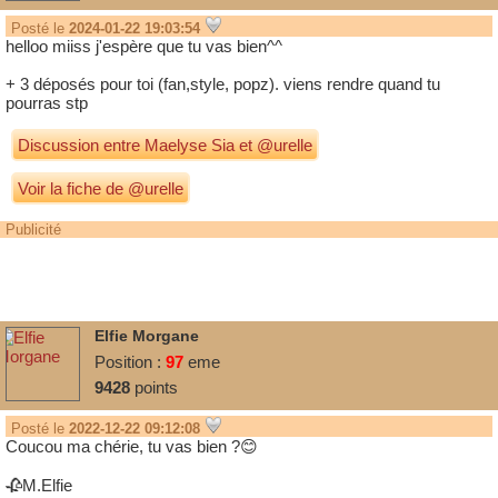
Posté le
2024-01-22 19:03:54
helloo miiss j'espère que tu vas bien^^
+ 3 déposés pour toi (fan,style, popz). viens rendre quand tu
pourras stp
Discussion entre
Maelyse Sia
et
@urelle
Voir la fiche de @urelle
Publicité
Elfie Morgane
Position :
97
eme
9428
points
Posté le
2022-12-22 09:12:08
Coucou ma chérie, tu vas bien ?😊
🥀M.Elfie