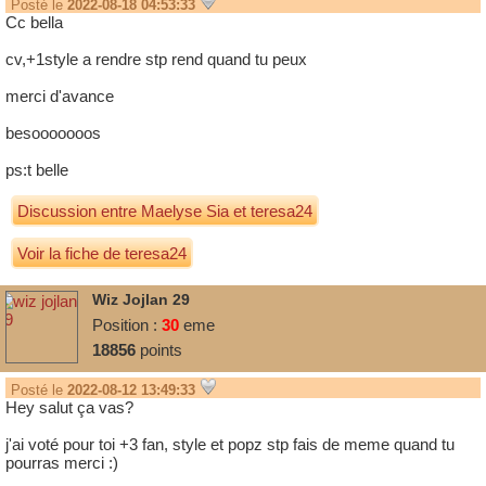
Posté le
2022-08-18 04:53:33
Cc bella
cv,+1style a rendre stp rend quand tu peux
merci d'avance
besooooooos
ps:t belle
Discussion entre
Maelyse Sia
et
teresa24
Voir la fiche de teresa24
Wiz Jojlan 29
Position :
30
eme
18856
points
Posté le
2022-08-12 13:49:33
Hey salut ça vas?
j'ai voté pour toi +3 fan, style et popz stp fais de meme quand tu
pourras merci :)