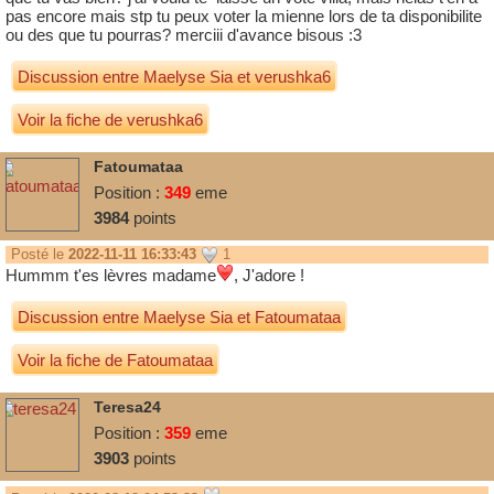
pas encore mais stp tu peux voter la mienne lors de ta disponibilite
ou des que tu pourras? merciii d'avance bisous :3
Discussion entre
Maelyse Sia
et
verushka6
Voir la fiche de verushka6
Fatoumataa
Position :
349
eme
3984
points
Posté le
2022-11-11 16:33:43
1
Hummm t'es lèvres madame
, J'adore !
Discussion entre
Maelyse Sia
et
Fatoumataa
Voir la fiche de Fatoumataa
Teresa24
Position :
359
eme
3903
points