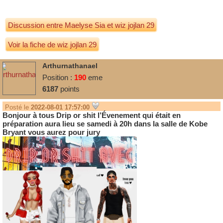
Discussion entre
Maelyse Sia
et
wiz jojlan 29
Voir la fiche de wiz jojlan 29
Arthurnathanael
Position :
190
eme
6187
points
Posté le
2022-08-01 17:57:00
Bonjour à tous Drip or shit l’Évenement qui était en
préparation aura lieu se samedi à 20h dans la salle de Kobe
Bryant vous aurez pour jury