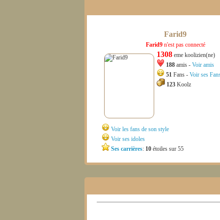
Farid9
Farid9
n'est pas connecté
1308
eme koolizien(ne)
188
amis -
Voir amis
51
Fans -
Voir ses Fan
123
Koolz
Voir les fans de son style
Voir ses idoles
Ses carrières
:
10
étoiles sur 55