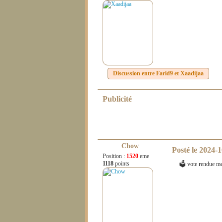
Discussion entre
Farid9
et
Xaadijaa
Publicité
Chow
Posté le
2024-1
Position :
1520
eme
1118
points
🗳 vote rendue me