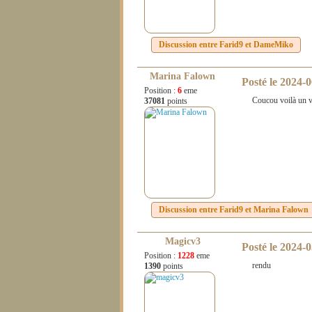
Discussion entre
Farid9
et
DameMiko
Marina Falown
Posté le
2024-0
Position :
6
eme
Coucou voilà un vo
37081
points
Discussion entre
Farid9
et
Marina Falown
Magicv3
Posté le
2024-0
Position :
1228
eme
rendu
1390
points