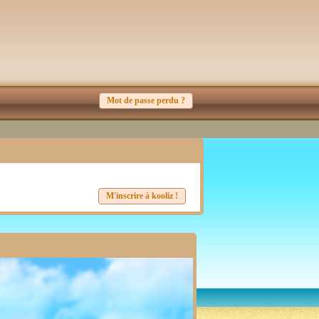
Mot de passe perdu ?
M'inscrire à kooliz !