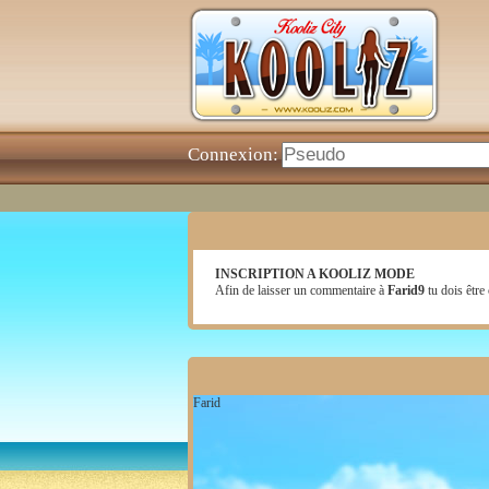
Connexion:
INSCRIPTION A KOOLIZ MODE
Afin de laisser un commentaire à
Farid9
tu dois être 
Farid