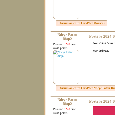
Discussion entre
Farid9
et
Magicv3
Ndeye Fatou
Posté le
2024-0
Diop2
Non t'était beau 
Position :
278
eme
4746
points
mon bebeww
Discussion entre
Farid9
et
Ndeye Fatou Di
Ndeye Fatou
Posté le
2024-0
Diop2
Position :
278
eme
4746
points