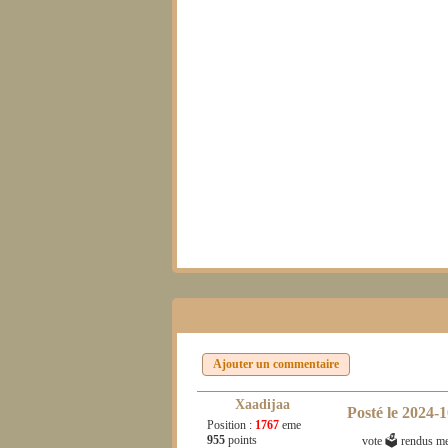
Ajouter un commentaire
Xaadijaa
Posté le
2024-1
Position :
1767
eme
955
points
vote 🗳 rendus me