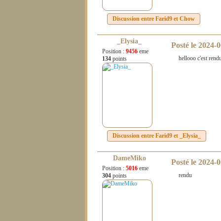
Discussion entre
Farid9
et
Chow
_Elysia_
Posté le
2024-0
Position :
9456
eme
hellooo c'est rend
134
points
Discussion entre
Farid9
et
_Elysia_
DameMiko
Posté le
2024-0
Position :
5016
eme
rendu
304
points