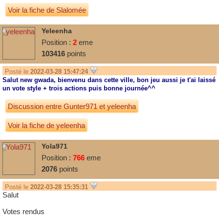
Voir la fiche de Slalomée
Yeleenha
Position :
2
eme
103416
points
Posté le
2022-03-28 15:47:24
Salut new gwada, bienvenu dans cette ville, bon jeu aussi je t'ai laissé
un vote style + trois actions puis bonne journée^^
Discussion entre
Gunter971
et
yeleenha
Voir la fiche de yeleenha
Yola971
Position :
766
eme
2076
points
Posté le
2022-03-28 15:35:31
Salut
Votes rendus