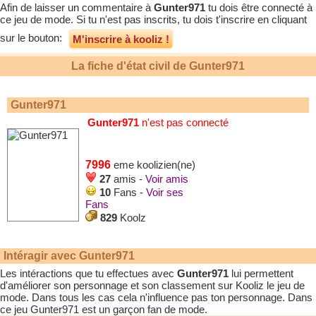
Afin de laisser un commentaire à
Gunter971
tu dois être connecté à
ce jeu de mode. Si tu n'est pas inscrits, tu dois t'inscrire en cliquant
sur le bouton:
M'inscrire à kooliz !
La fiche d'état civil de
Gunter971
Gunter971
Gunter971
n'est pas connecté
7996
eme koolizien(ne)
27
amis -
Voir amis
10
Fans -
Voir ses
Fans
829
Koolz
Intéragir avec
Gunter971
Les intéractions que tu effectues avec
Gunter971
lui permettent
d'améliorer son personnage et son classement sur Kooliz le jeu de
mode. Dans tous les cas cela n'influence pas ton personnage. Dans
ce jeu
Gunter971
est un garçon fan de mode.