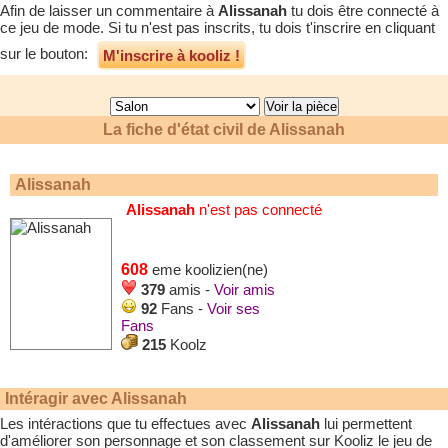
Afin de laisser un commentaire à
Alissanah
tu dois être connecté à
ce jeu de mode. Si tu n'est pas inscrits, tu dois t'inscrire en cliquant
sur le bouton:
M'inscrire à kooliz !
La fiche d'état civil de
Alissanah
Alissanah
Alissanah
n'est pas connecté
608
eme koolizien(ne)
379
amis -
Voir amis
92
Fans -
Voir ses
Fans
215
Koolz
Intéragir avec
Alissanah
Les intéractions que tu effectues avec
Alissanah
lui permettent
d'améliorer son personnage et son classement sur Kooliz le jeu de