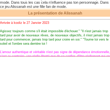
mode. Dans tous les cas cela n'influence pas ton personnage. Dans
ce jeu
Alissanah
est une fille fan de mode.
La présentation de
Alissanah
Arrivée à kooliz le 27 Janvier 2023
Agissez toujours comme s'il était impossible d'échouer." "Il n'est jamais trop
tard pour avoir de nouveaux rêves, de nouveaux objectifs, il n'est jamais trop
tard pour commencer, jamais trop tard pour croire en soi." "Tourne toi vers le
soleil et l'ombre sera derrière toi !
L'amour authentique et véritable n'est pas signe de dépendance émotionnelle,
c'est au contraire, une réelle liberté que de se confier, d'être réellement qui on
est et d'accepter l'autre avec ses qualités et ses défauts. La jalousie
malsaine n'a pas de place dans l'amour véritable.
Tous les votes sont permis
Ma moitié : Jeego 💗