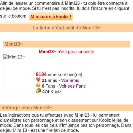
Afin de laisser un commentaire à
Mimi13~
tu dois être connecté à
ce jeu de mode. Si tu n'est pas inscrits, tu dois t'inscrire en cliquant
sur le bouton:
M'inscrire à kooliz !
La fiche d'état civil de
Mimi13~
Mimi13~
Mimi13~
n'est pas connecté
9184
eme koolizien(ne)
21
amis -
Voir amis
6
Fans -
Voir ses Fans
474
Koolz
Intéragir avec
Mimi13~
Les intéractions que tu effectues avec
Mimi13~
lui permettent
d'améliorer son personnage et son classement sur Kooliz le jeu de
mode. Dans tous les cas cela n'influence pas ton personnage. Dans
ce jeu
Mimi13~
est une fille fan de mode.