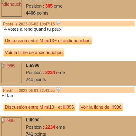
Position :
305
eme
4466
points
Posté le
2023-06-02 10:47:15
+4 votes a rend quand tu peux
Discussion entre
Mimi13~
et
andichouchou
Voir la fiche de andichouchou
Lili996
Position :
2234
eme
741
points
Posté le
2023-06-01 22:43:55
Et fan
Discussion entre
Mimi13~
et
lili996
Voir la fiche de lili996
Lili996
Position :
2234
eme
741
points