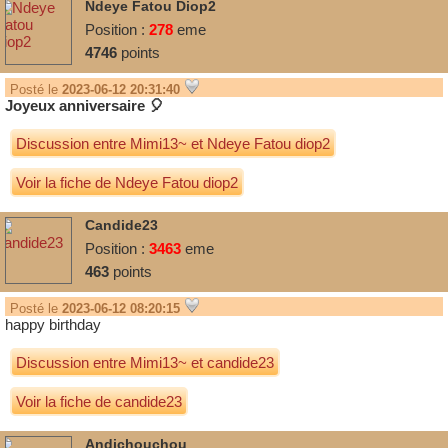
Ndeye Fatou Diop2
Position :
278
eme
4746
points
Posté le
2023-06-12 20:31:40
Joyeux anniversaire 🎈
Discussion entre
Mimi13~
et
Ndeye Fatou diop2
Voir la fiche de Ndeye Fatou diop2
Candide23
Position :
3463
eme
463
points
Posté le
2023-06-12 08:20:15
happy birthday
Discussion entre
Mimi13~
et
candide23
Voir la fiche de candide23
Andichouchou