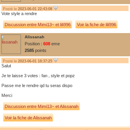
Posté le
2023-06-01 22:43:08
Vote style a rendre
Discussion entre
Mimi13~
et
lili996
Voir la fiche de lili996
Alissanah
Position :
608
eme
2585
points
Posté le
2023-06-01 18:37:25
Salut
Je te laisse 3 votes : fan , style et popz
Passe me le rendre qd tu seras dispo
Merci
Discussion entre
Mimi13~
et
Alissanah
Voir la fiche de Alissanah