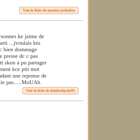
Voir la fiche de marina archuleta
ersonnes ke jaime de
rti ...jvoulais ktu
t c bien dommage
e presse dc c pas
 tt skon a pu partager
lement kce ptit mot
tendant une reponse de
ublie pas.....MoUAh
Voir la fiche de kimberlaydu91