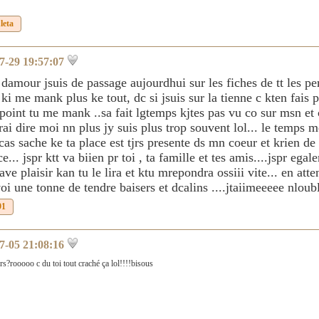
leta
7-29 19:57:07
damour jsuis de passage aujourdhui sur les fiches de tt les p
 ki me mank plus ke tout, dc si jsuis sur la tienne c kten fais pa
 point tu me mank ..sa fait lgtemps kjtes pas vu co sur msn e
ai dire moi nn plus jy suis plus trop souvent lol... le temps m
t cas sache ke ta place est tjrs presente ds mn coeur et krien de
ce... jspr ktt va biien pr toi , ta famille et tes amis....jspr ega
rave plaisir kan tu le lira et ktu mrepondra ossiii vite... en at
voi une tonne de tendre baisers et dcalins ....jtaiimeeeee nlo
91
7-05 21:08:16
s?rooooo c du toi tout craché ça lol!!!!bisous