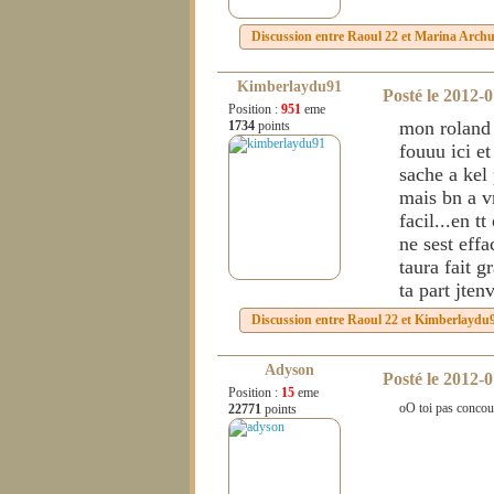
Discussion entre
Raoul 22
et
Marina Archu
Kimberlaydu91
Posté le
2012-0
Position :
951
eme
mon roland 
1734
points
fouuu ici et
sache a kel
mais bn a vr
facil...en t
ne sest effa
taura fait g
ta part jten
Discussion entre
Raoul 22
et
Kimberlaydu
Adyson
Posté le
2012-0
Position :
15
eme
oO toi pas concour
22771
points