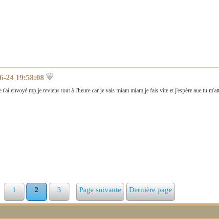
6-24 19:58:08
 t'ai envoyé mp,je reviens tout à l'heure car je vais miam miam,je fais vite et j'espère aue tu m'a
1
2
3
Page suivante
Dernière page