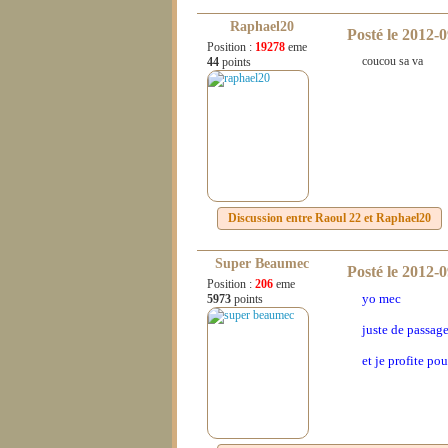
Raphael20
Posté le
2012-0
Position :
19278
eme
coucou sa va
44
points
Discussion entre
Raoul 22
et
Raphael20
Super Beaumec
Posté le
2012-0
Position :
206
eme
yo mec
5973
points
juste de passag
et je profite pou