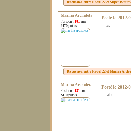
Discussion entre
Raoul 22
et
Super Beaum
Marina Archuleta
Posté le
2012-0
Position :
181
eme
mp!
6470
points
Discussion entre
Raoul 22
et
Marina Archu
Marina Archuleta
Posté le
2012-0
Position :
181
eme
saluu
6470
points