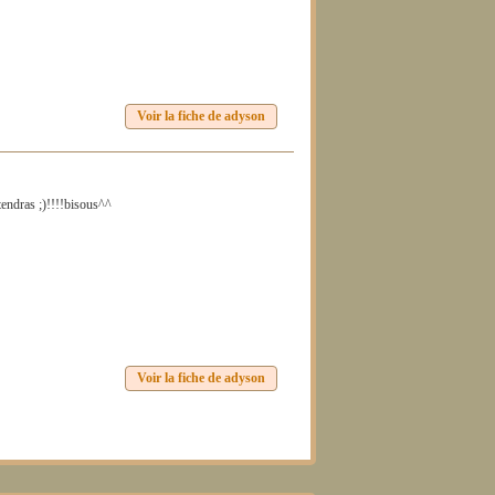
Voir la fiche de adyson
ttendras ;)!!!!bisous^^
Voir la fiche de adyson