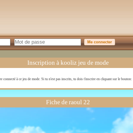
Inscription à kooliz jeu de mode
re connecté à ce jeu de mode. Si tu n'est pas inscrits, tu dois t'inscrire en cliquant sur le bouton:
Fiche de raoul 22