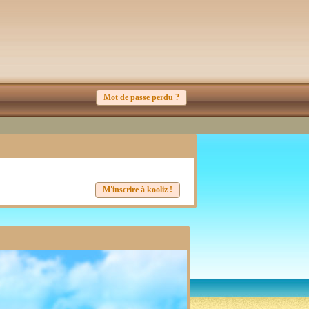
Mot de passe perdu ?
M'inscrire à kooliz !