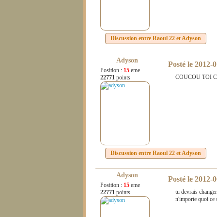
Discussion entre
Raoul 22
et
Adyson
Adyson
Posté le
2012-0
Position :
15
eme
COUCOU TOI C
22771
points
Discussion entre
Raoul 22
et
Adyson
Adyson
Posté le
2012-0
Position :
15
eme
tu devrais changer
22771
points
n'importe quoi ce 