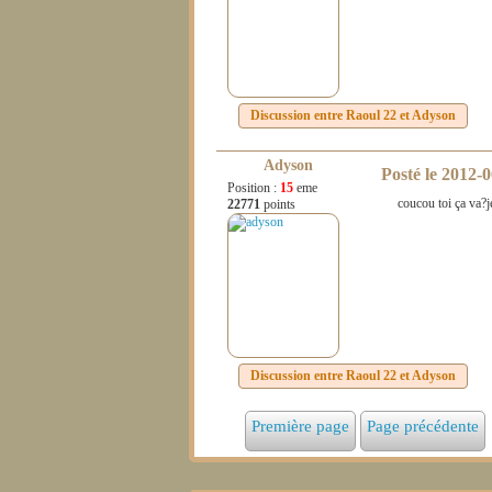
Discussion entre
Raoul 22
et
Adyson
Adyson
Posté le
2012-0
Position :
15
eme
coucou toi ça va?je
22771
points
Discussion entre
Raoul 22
et
Adyson
Première page
Page précédente