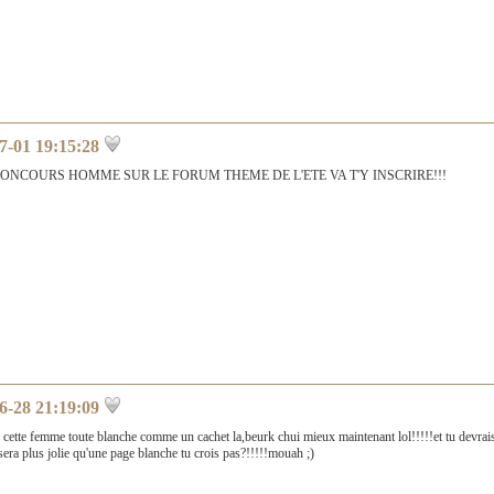
7-01 19:15:28
ONCOURS HOMME SUR LE FORUM THEME DE L'ETE VA T'Y INSCRIRE!!!
6-28 21:19:09
 cette femme toute blanche comme un cachet la,beurk chui mieux maintenant lol!!!!!et tu devrais 
sera plus jolie qu'une page blanche tu crois pas?!!!!!mouah ;)