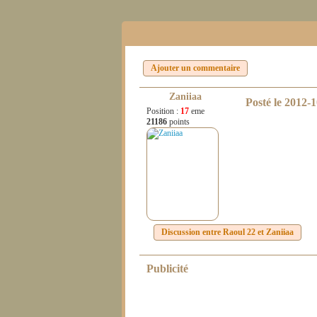
Ajouter un commentaire
Zaniiaa
Posté le
2012-1
Position :
17
eme
21186
points
Discussion entre
Raoul 22
et
Zaniiaa
Publicité