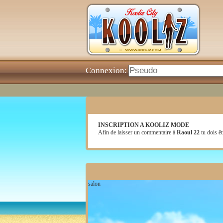
Connexion:
INSCRIPTION A KOOLIZ MODE
Afin de laisser un commentaire à
Raoul 22
tu dois êt
salon