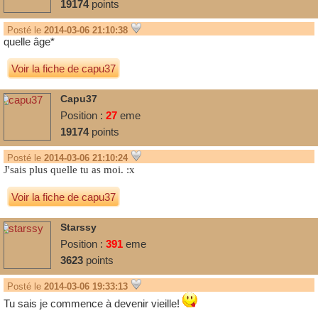
19174
points
Posté le
2014-03-06 21:10:38
quelle âge*
Voir la fiche de capu37
Capu37
Position :
27
eme
19174
points
Posté le
2014-03-06 21:10:24
J'sais plus quelle tu as moi. :x
Voir la fiche de capu37
Starssy
Position :
391
eme
3623
points
Posté le
2014-03-06 19:33:13
Tu sais je commence à devenir vieille!