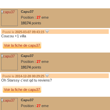
Capu37
Position :
27
eme
19174
points
Posté le
2025-03-07 09:43:15
Coucou +1 villa
Voir la fiche de capu37
Capu37
Position :
27
eme
19174
points
Posté le
2014-12-28 00:29:25
Oh Starssy c'est qd tu reviens?
Voir la fiche de capu37
Capu37
Position :
27
eme