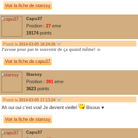
Voir la fiche de starssy
Capu37
Position :
27
eme
19174
points
Posté le
2014-03-05 18:24:26
J'avoue pour pas te souvenir de ça quand même! :o
Voir la fiche de capu37
Starssy
Position :
391
eme
3623
points
Posté le
2014-03-05 17:13:24
Ah oui oui c'est vrai! Je devient vieille!
Bisous
♥
Voir la fiche de starssy
Capu37