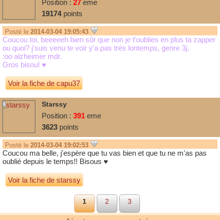
Position :
27
eme
19174
points
Posté le
2014-03-04 19:05:43
Coucou toi, beeeeeh bien sûr que non je t'oublies en plus ta zapper
ou quoi? j'suis venu te voir y'a pas très lontemps, genre 3j.
:oo alzheimer mdr.
Gros bisou! ♥
Voir la fiche de capu37
Starssy
Position :
391
eme
3623
points
Posté le
2014-03-04 19:02:53
Coucou ma belle, j'espère que tu vas bien et que tu ne m'as pas
oublié depuis le temps!! Bisous
♥
Voir la fiche de starssy
1
2
3