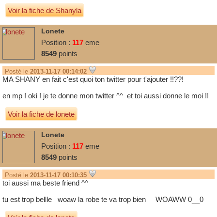
Voir la fiche de Shanyla
Lonete
Position :
117
eme
8549
points
Posté le
2013-11-17 00:14:02
MA SHANY en fait c'est quoi ton twitter pour t'ajouter !!??!
en mp ! oki ! je te donne mon twitter ^^ et toi aussi donne le moi !!
Voir la fiche de lonete
Lonete
Position :
117
eme
8549
points
Posté le
2013-11-17 00:10:35
toi aussi ma beste friend ^^
tu est trop bellle woaw la robe te va trop bien WOAWW 0__0