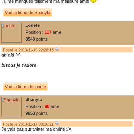
Tu me manques tellement ma meilleure amie
Voir la fiche de Shanyla
Lonete
Position :
117
eme
8549
points
Posté le
2013-11-19 22:28:15
ah oki ^^
bisous je t'adore
Voir la fiche de lonete
Shanyla
Position :
90
eme
9653
points
Posté le
2013-11-17 00:16:21
Je vais pas sur twitter ma chérie :/♥