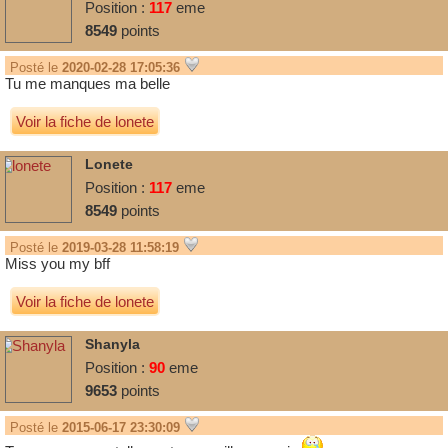
Position :
117
eme
8549
points
Posté le
2020-02-28 17:05:36
Tu me manques ma belle
Voir la fiche de lonete
Lonete
Position :
117
eme
8549
points
Posté le
2019-03-28 11:58:19
Miss you my bff
Voir la fiche de lonete
Shanyla
Position :
90
eme
9653
points
Posté le
2015-06-17 23:30:09