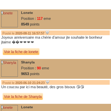
Lonete
Position :
117
eme
8549
points
Posté le
2020-08-11 16:57:57
Joyeux anniversaire ma chérie d'amour jte souhaite le bonheur
jtaime ��💋💋💋💋
Voir la fiche de lonete
Shanyla
Position :
90
eme
9653
points
Posté le
2020-06-10 21:24:23
Un coucou par ici ma beauté, des gros bisous 😘😘
Voir la fiche de Shanyla
Lonete