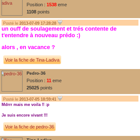
Position :
1538
eme
1108
points
Posté le
2013-07-09 17:28:28
un ouff de soulagement et trés contente de
t'entendre à nouveau prédo :)
alors , en vacance ?
Voir la fiche de Tina-Ladiva
Pedro-36
Position :
11
eme
25025
points
Posté le
2013-07-05 18:59:41
Mdrrr mais me voila !! :p
Je suis encore vivant !!!
Voir la fiche de pedro-36