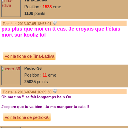
Tina-Ladiva
Position :
1538
eme
1108
points
Posté le
2013-07-05 18:53:01
pas plus que moi en tt cas. Je croyais que t'étais
mort sur kooliz lol
Voir la fiche de Tina-Ladiva
Pedro-36
Position :
11
eme
25025
points
Posté le
2013-07-04 16:09:30
Oh ma tina !! sa fait longtemps hein Oo
J'espere que tu va bien ..tu ma manquer tu sais !!
Voir la fiche de pedro-36