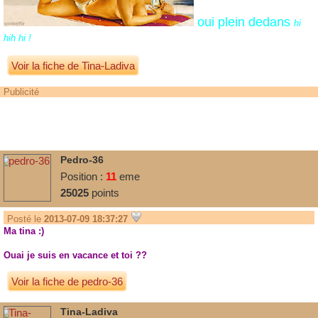
oui plein dedans
hi
hih hi !
Voir la fiche de Tina-Ladiva
Publicité
Pedro-36
Position :
11
eme
25025
points
Posté le
2013-07-09 18:37:27
Ma tina :)
Ouai je suis en vacance et toi ??
Voir la fiche de pedro-36
Tina-Ladiva