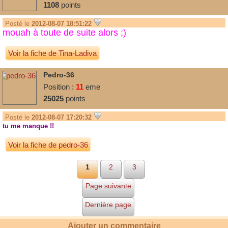
1108
points
Posté le
2012-08-07 18:51:22
mouah à toute de suite alors ;)
Voir la fiche de Tina-Ladiva
Pedro-36
Position :
11
eme
25025
points
Posté le
2012-08-07 17:20:32
tu me manque !!
Voir la fiche de pedro-36
1
2
3
Page suivante
Dernière page
Ajouter un commentaire