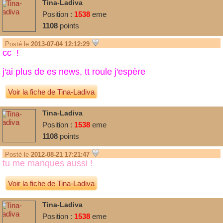
Tina-Ladiva
Position :
1538
eme
1108
points
Posté le
2013-07-04 12:12:29
cc !
j'ai plus de es news, tt roule j'espère
Voir la fiche de Tina-Ladiva
Tina-Ladiva
Position :
1538
eme
1108
points
Posté le
2012-08-21 17:21:47
tu me manques aussi !
Voir la fiche de Tina-Ladiva
Tina-Ladiva
Position :
1538
eme