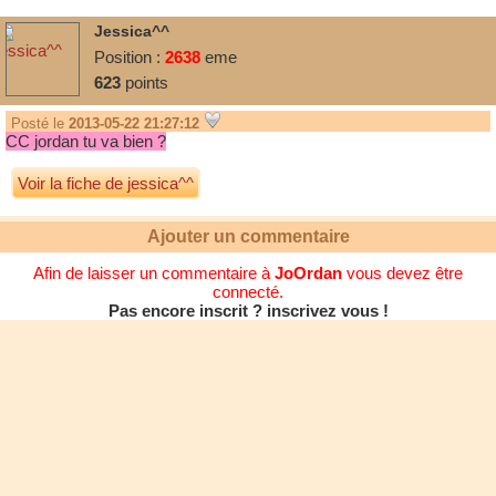
Jessica^^
Position :
2638
eme
623
points
Posté le
2013-05-22 21:27:12
CC jordan tu va bien ?
Voir la fiche de jessica^^
Ajouter un commentaire
Afin de laisser un commentaire à
JoOrdan
vous devez être
connecté.
Pas encore inscrit ? inscrivez vous !