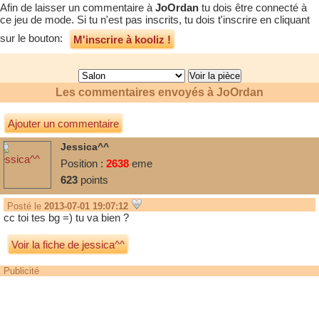
Afin de laisser un commentaire à
JoOrdan
tu dois être connecté à
ce jeu de mode. Si tu n'est pas inscrits, tu dois t'inscrire en cliquant
sur le bouton:
M'inscrire à kooliz !
Les commentaires envoyés à
JoOrdan
Ajouter un commentaire
Jessica^^
Position :
2638
eme
623
points
Posté le
2013-07-01 19:07:12
cc toi tes bg =) tu va bien ?
Voir la fiche de jessica^^
Publicité