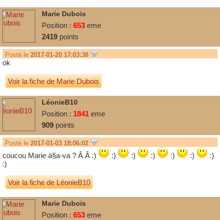
Marie Dubois
Position :
653
eme
2419
points
Posté le
2017-01-20 17:03:38
ok
Voir la fiche de Marie Dubois
LéonieB10
Position :
1841
eme
909
points
Posté le
2017-01-03 18:06:02
coucou Marie à§a-va ? Â Â :)
:)
:)
:)
:)
:)
:)
:)
Voir la fiche de LéonieB10
Marie Dubois
Position :
653
eme