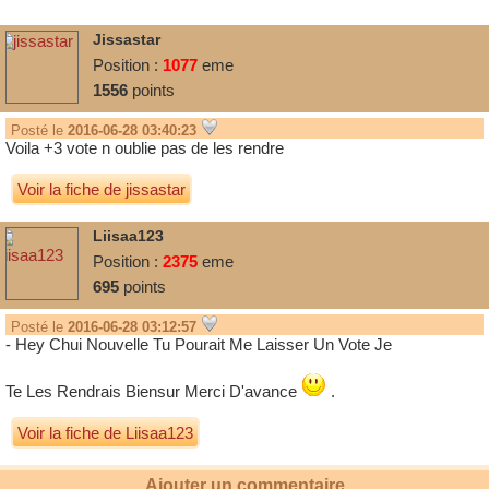
Jissastar
Position :
1077
eme
1556
points
Posté le
2016-06-28 03:40:23
Voila +3 vote n oublie pas de les rendre
Voir la fiche de jissastar
Liisaa123
Position :
2375
eme
695
points
Posté le
2016-06-28 03:12:57
- Hey Chui Nouvelle Tu Pourait Me Laisser Un Vote Je
Te Les Rendrais Biensur Merci D'avance
.
Voir la fiche de Liisaa123
Ajouter un commentaire