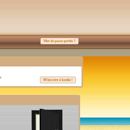
Mot de passe perdu ?
n:
M'inscrire à kooliz !