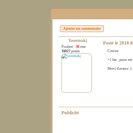
Ajouter un commentaire
Yasminakj
Posté le
2018-0
Position :
38
eme
Coucou
16027
points
+1 fan , passe me 
Merci d'avance :)
Publicité