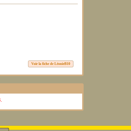
Voir la fiche de LéonieB10
.