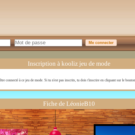
Inscription à kooliz jeu de mode
être connecté à ce jeu de mode. Si tu n'est pas inscrits, tu dois t'inscrire en cliquant sur le bouton
Fiche de LéonieB10