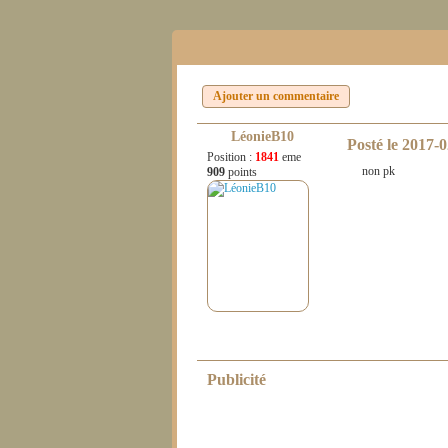
Ajouter un commentaire
LéonieB10
Posté le
2017-0
Position :
1841
eme
non pk
909
points
Publicité