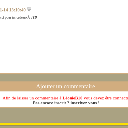
1-14 13:10:40
rci pour tes cadeauxÂ
JTD
Ajouter un commentaire
Afin de laisser un commentaire à
LéonieB10
vous devez être connecté
Pas encore inscrit ? inscrivez vous !