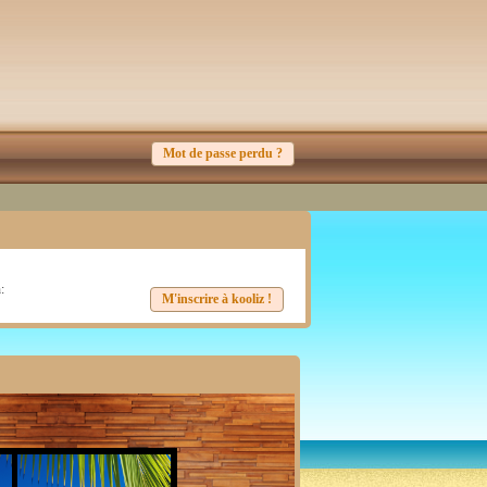
Mot de passe perdu ?
:
M'inscrire à kooliz !