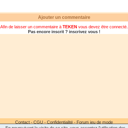
Ajouter un commentaire
Afin de laisser un commentaire à
TEKEN
vous devez être connecté.
Pas encore inscrit ? inscrivez vous !
Contact
-
CGU
-
Confidentialité
-
Forum jeu de mode
En poursuivant la visite de ce site, vous acceptez l'utilisation des