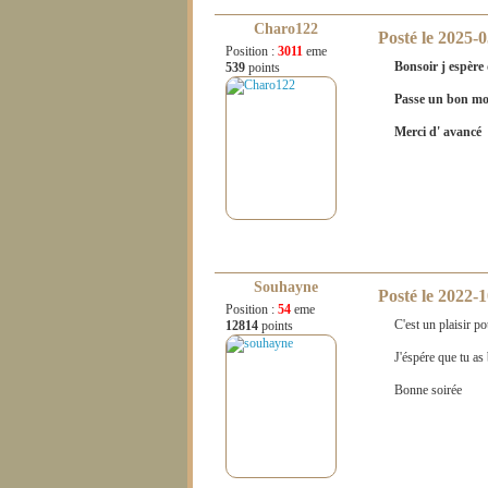
Charo122
Posté le
2025-0
Position :
3011
eme
Bonsoir j espère q
539
points
Passe un bon mo
Merci d' avancé
Souhayne
Posté le
2022-1
Position :
54
eme
C'est un plaisir po
12814
points
J'éspére que tu as 
Bonne soirée