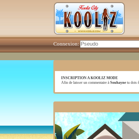
Connexion:
INSCRIPTION A KOOLIZ MODE
Afin de laisser un commentaire à
Souhayne
tu dois ê
Maison