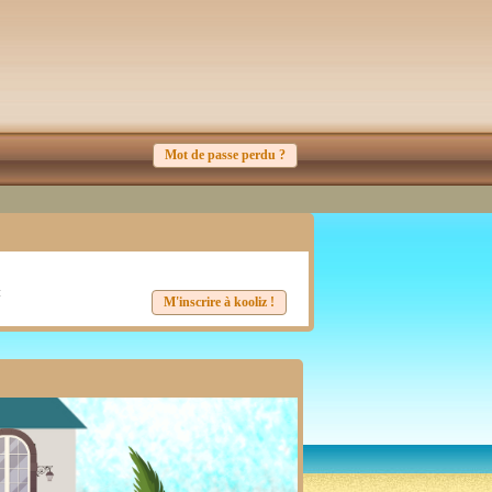
Mot de passe perdu ?
:
M'inscrire à kooliz !