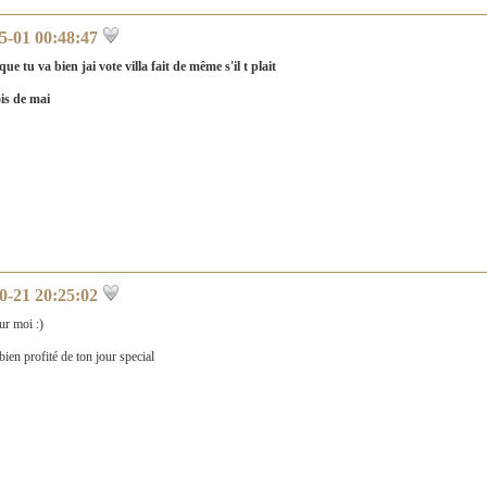
5-01 00:48:47
ue tu va bien jai vote villa fait de même s'il t plait
is de mai
0-21 20:25:02
ur moi :)
bien profité de ton jour special