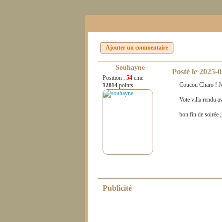
Ajouter un commentaire
Souhayne
Posté le
2025-0
Position :
54
eme
Coucou Charo ! Je 
12814
points
Vote villa rendu av
bon fin de soirée ;
Publicité