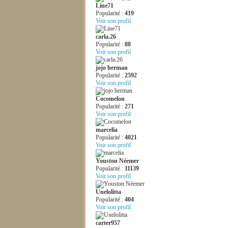
Line71
Popularité :
419
Voir son profil
carla.26
Popularité :
88
Voir son profil
jojo herman
Popularité :
2592
Voir son profil
Cocomelon
Popularité :
271
Voir son profil
marcelia
Popularité :
4021
Voir son profil
Youston Néemer
Popularité :
11139
Voir son profil
Unelolitta
Popularité :
404
Voir son profil
carter957