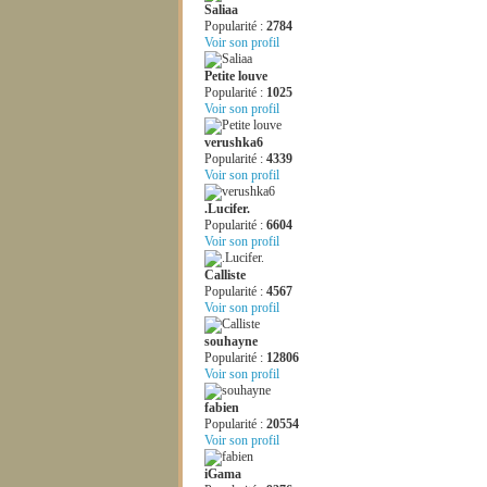
Saliaa
Popularité :
2784
Voir son profil
Petite louve
Popularité :
1025
Voir son profil
verushka6
Popularité :
4339
Voir son profil
.Lucifer.
Popularité :
6604
Voir son profil
Calliste
Popularité :
4567
Voir son profil
souhayne
Popularité :
12806
Voir son profil
fabien
Popularité :
20554
Voir son profil
iGama