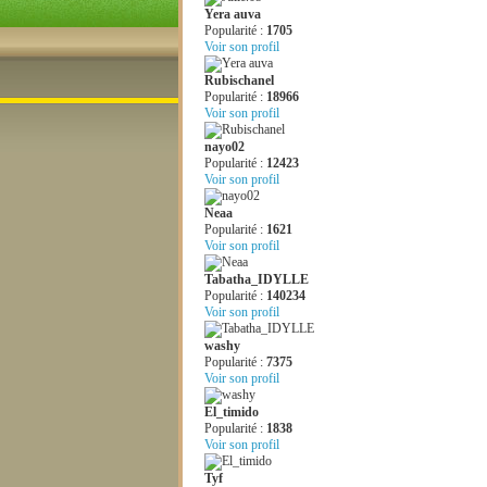
Yera auva
Popularité :
1705
Voir son profil
Rubischanel
Popularité :
18966
Voir son profil
nayo02
Popularité :
12423
Voir son profil
Neaa
Popularité :
1621
Voir son profil
Tabatha_IDYLLE
Popularité :
140234
Voir son profil
washy
Popularité :
7375
Voir son profil
El_timido
Popularité :
1838
Voir son profil
Tyf