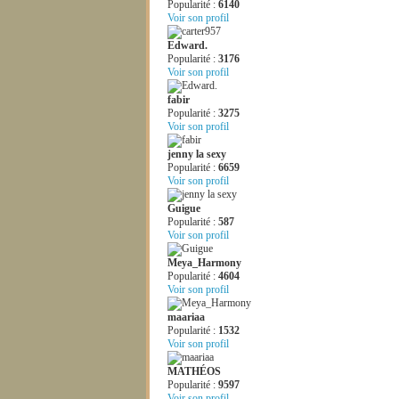
Popularité :
6140
Voir son profil
Edward.
Popularité :
3176
Voir son profil
fabir
Popularité :
3275
Voir son profil
jenny la sexy
Popularité :
6659
Voir son profil
Guigue
Popularité :
587
Voir son profil
Meya_Harmony
Popularité :
4604
Voir son profil
maariaa
Popularité :
1532
Voir son profil
MATHÉOS
Popularité :
9597
Voir son profil