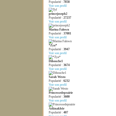
Popularité :
7858
Voir son profil
princejoseph2
Popularité :
27237
Voir son profil
Marina Falown
Popularité :
37081
Voir son profil
*Zya*
Popularité :
3947
Voir son profil
Dihouche1
Popularité :
3674
Voir son profil
Sarah Westo
Popularité :
6232
Voir son profil
Princessedeprairie
Popularité :
3600
Voir son profil
Adûnakhôr
Popularité :
407